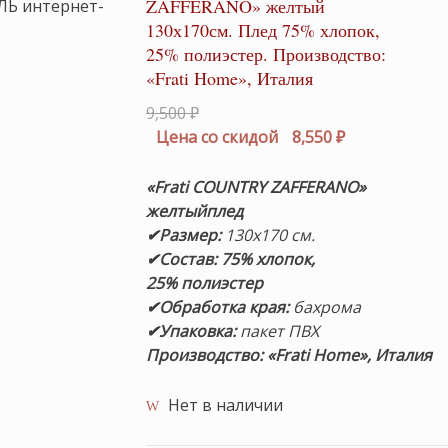
ZAFFERANO» желтый
130х170см. Плед 75% хлопок,
25% полиэстер. Производство:
«Frati Home», Италия
Первоначальная
9,500
₽
цена
Текущая
Цена со скидой
8,550
₽
составляла
цена:
9,500 ₽.
8,550 ₽.
«Frati COUNTRY ZAFFERANO»
желтый
плед
✔Размер:
130х170 см.
✔Состав: 75% хлопок,
25% полиэстер
✔Обработка края:
бахрома
✔Упаковка:
пакет ПВХ
Производство: «Frati Home», Италия
Нет в наличии