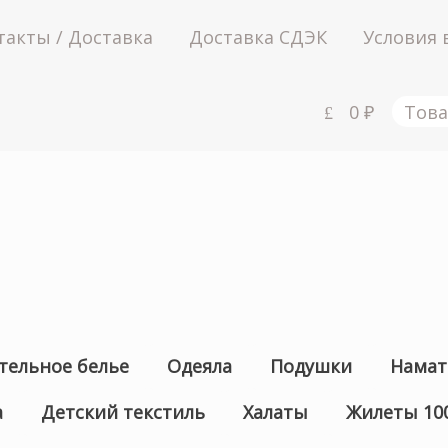
такты / Доставка
Доставка СДЭК
Условия 
0
₽
Това
тельное белье
Одеяла
Подушки
Намат
а
Детский текстиль
Халаты
Жилеты 10