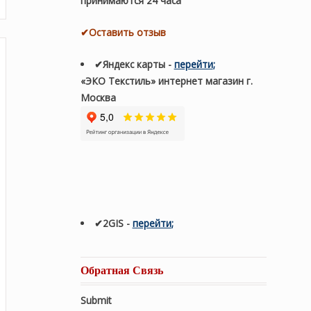
принимаются 24 часа
✔Оставить отзыв
✔Яндекс карты
-
перейти
;
«ЭКО Текстиль» интернет магазин г.
Москва
✔2GIS
-
п
ерейти
;
Обратная Связь
Submit