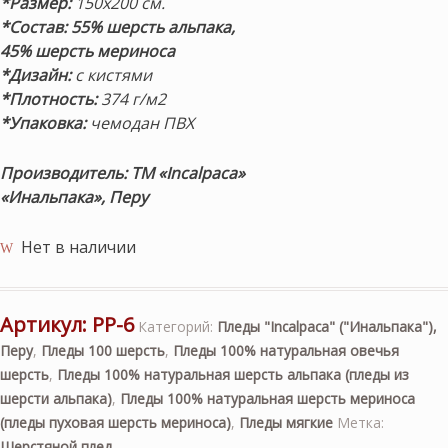
*Размер:
150х200 см.
*Состав:
55% шерсть альпака,
45% шерсть мериноса
*Дизайн:
с кистями
*Плотность:
374 г/м2
*Упаковка:
чемодан ПВХ
Производитель: ТМ «Incalpaca»
«Инальпака», Перу
Нет в наличии
Артикул:
PP-6
Категорий:
Пледы "Incalpaca" ("Инальпака"),
Перу
,
Пледы 100 шерсть
,
Пледы 100% натуральная овечья
шерсть
,
Пледы 100% натуральная шерсть альпака (пледы из
шерсти альпака)
,
Пледы 100% натуральная шерсть мериноса
(пледы пуховая шерсть мериноса)
,
Пледы мягкие
Метка:
Шерстяной плед