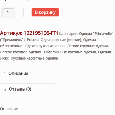
Количество товара «Felicia Premium/Фелиция Премиум» l
В корзину
Артикул:
122195106-FPl
Категории:
Одеяла "Primavelle"
("Примавель"), Россия
,
Одеяла легкие (летние)
,
Одеяла
облегченные
,
Одеяла пуховые
Метки:
Легкие пуховые одеяла.
Легкое пуховое одеяло.
,
Облегченные пуховые одеяла
,
Одеяла
Люкс
,
Пуховые кассетные одеяла
Описание
Отзывы (0)
Описание