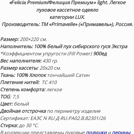
«
»
light. Легкое
Felicia Premium/Фелиция Премиум
пуховое кассетное одеяло
категории LUX.
Производитель: ТМ «Primavelle» («
Примавель
»), Россия.
Размер:
200×220 см.
Наполнитель:
100% белый пух сибирского гуся Экстра
*Коэффициентом упругости (Fill Power)
9
00ед
Вес наполнителя:
430 гр.
Размер кассеты
: 20х20 см.
Ткань: 100% Хлопок
тончайший Сатин
Плетение нитей:
TC 410
Степень комфорта:
легкое
TOG
: 7,5
Цвет:
белый
Двойная отстрочка
по периметру изделия
Сертификат: ЕАЭС N RU Д-RU.РА02.В.82301/26
Стирка:
до 30 °С.
В коллекции представлены пуховые
подушки
и
перины