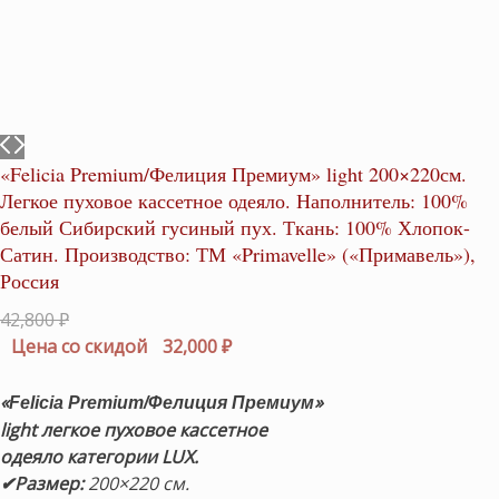
«Felicia Premium/Фелиция Премиум» light 200×220см.
Легкое пуховое кассетное одеяло. Наполнитель: 100%
белый Сибирский гусиный пух. Ткань: 100% Хлопок-
Сатин. Производство: ТМ «Primavelle» («Примавель»),
Россия
Первоначальная
42,800
₽
цена
Текущая
Цена со скидой
32,000
₽
составляла
цена:
42,800 ₽.
32,000 ₽.
«
»
Felicia Premium/Фелиция Премиум
light легкое пуховое кассетное
одеяло категории LUX.
✔Размер:
200×220 см.