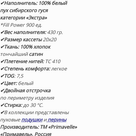
✔Наполнитель:
100% белый
пух сибирского гуся
категории «Экстра»
*Fill Power 9
00 ед.
✔Вес наполнителя:
430 гр.
✔Размер кассеты
20х20
✔Ткань: 100% хлопок
тончайший
сатин
✔Плетение нитей:
TC 410
✔Степень комфорта:
легкое
✔TOG
: 7,5
✔Цвет:
белый
✔Двойная отстрочка
по периметру изделия
✔Стирка:
до 30 °С.
✔
В коллекции представлены
пуховые
подушки
и
перины
Производитель: ТМ «Primavelle»
«
Примавель
», Россия