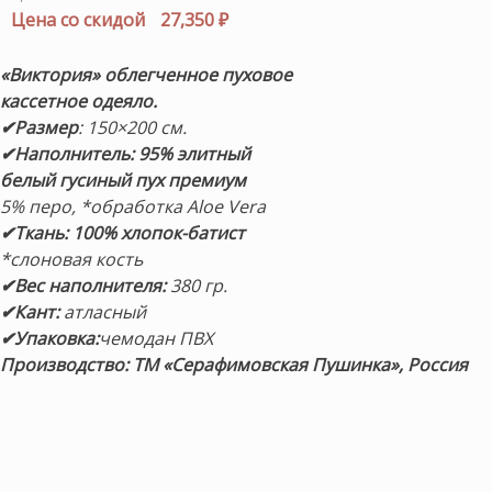
цена
Текущая
Цена со скидой
27,350
₽
составляла
цена:
30,389 ₽.
27,350 ₽.
«Виктория» облегченное пуховое
кассетное одеяло.
✔Размер
: 150×200 см.
✔Наполнитель:
95%
элитный
белый гусиный пух премиум
5% перо, *обработка Aloe Vera
✔Ткань: 100% хлопок-батист
*слоновая кость
✔Вес наполнителя:
380 гр.
✔Кант:
атласный
✔Упаковка:
чемодан ПВХ
Производство: ТМ «Серафимовская Пушинка», Россия