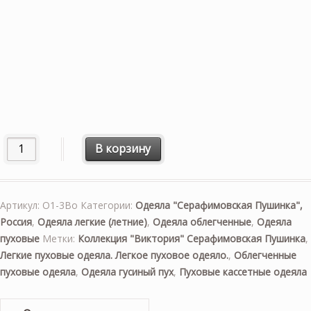
Количество товара «Виктория» 150×200см. Облегченное 
В корзину
Артикул:
О1-3Во
Категории:
Одеяла "Серафимовская Пушинка",
Россия
,
Одеяла легкие (летние)
,
Одеяла облегченные
,
Одеяла
пуховые
Метки:
Коллекция "Виктория" Серафимовская Пушинка
,
Легкие пуховые одеяла. Легкое пуховое одеяло.
,
Облегченные
пуховые одеяла
,
Одеяла гусиный пух
,
Пуховые кассетные одеяла