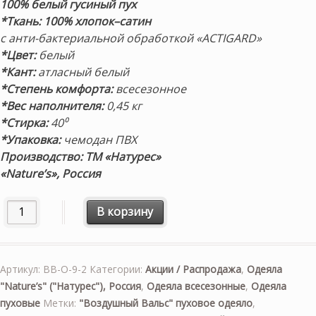
100% белый гусиный пух
*Ткань:
100% хлопок–сатин
с анти-бактериальной обработкой «ACTIGARD»
*Цвет:
белый
*Кант:
атласный белый
*Степень комфорта:
всесезонное
*Вес наполнителя:
0,45 кг
*Стирка:
40⁰
*Упаковка:
чемодан ПВХ
Производство: ТМ «Натурес»
«Nature’s», Россия
Количество товара «Воздушный Вальс» 200х200см. Всесез
В корзину
Артикул:
ВВ-О-9-2
Категории:
Акции / Распродажа
,
Одеяла
"Nature’s" ("Натурес"), Россия
,
Одеяла всесезонные
,
Одеяла
пуховые
Метки:
"Воздушный Вальс" пуховое одеяло
,