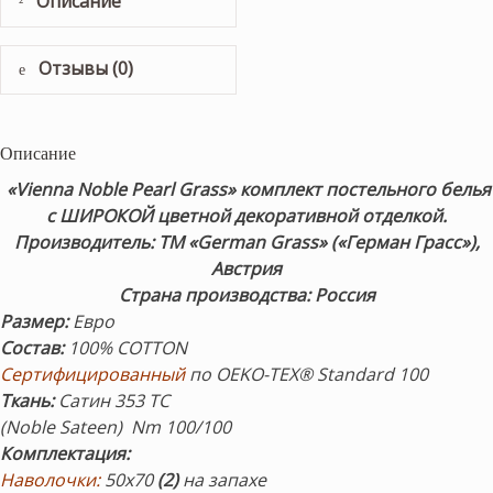
Описание
Отзывы (0)
Описание
«Vienna Noble Pearl Grass» комплект постельного белья
с ШИРОКОЙ цветной декоративной отделкой.
Производитель: ТМ «German Grass» («Герман Грасс»),
Австрия
Страна производства: Россия
Размер
:
Евро
Состав
:
100% COTTON
Сертифицированны
й
по OEKO-TEX® Standard 100
Ткань:
Сатин 353 ТС
(Noble Sateen) Nm 100/100
Комплектация
:
Наволочки:
50х70
(2)
на запахе