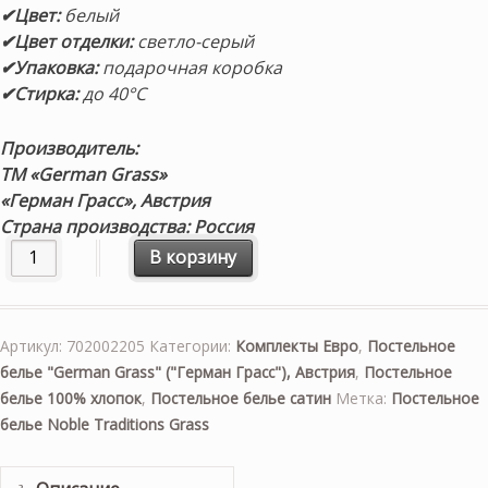
✔Цвет:
белый
✔Цвет отделки:
светло-серый
✔Упаковка:
подарочная коробка
✔Стирка:
до 40°С
Производитель:
ТМ «German Grass»
«Герман Грасс»,
Австрия
Страна производства: Россия
Количество товара Постельное белье «Vienna Noble Pearl
В корзину
Артикул:
702002205
Категории:
Комплекты Евро
,
Постельное
белье "German Grass" ("Герман Грасс"), Австрия
,
Постельное
белье 100% хлопок
,
Постельное белье сатин
Метка:
Постельное
белье Noble Traditions Grass