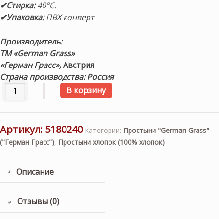
✔Стирка:
40°С.
✔Упаковка:
ПВХ конверт
Производитель:
ТМ «German Grass»
«Герман Грасс»,
Австрия
Страна производства: Россия
Количество товара «Noble Traditions Glace White Grass»
В корзину
Артикул:
5180240
Категории:
Простыни "German Grass"
("Герман Грасс")
,
Простыни хлопок (100% хлопок)
Описание
Отзывы (0)