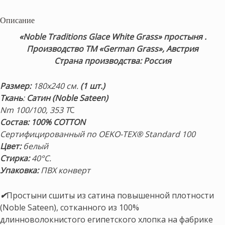
Описание
«Noble Traditions Glace White Grass» простыня .
Производство ТМ «German Grass», Австрия
Страна производства: Россия
Размер:
180х240 см.
(1 шт.)
Ткань
:
С
атин (Noble Sateen)
Nm 100/100, 353 Т
С
Состав: 100% COTTON
Сертифицированный по OEKO-TEX® Standard 100
Цвет:
белый
Стирка:
40°С.
Упаковка:
ПВХ конверт
✔
Простыни сшиты из сатина повышенной плотности
(Noble Sateen), сотканного из 100%
длинноволокнистого египетского хлопка на фабрике