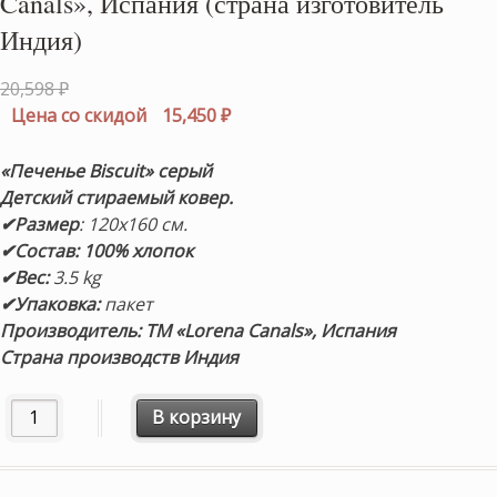
Canals», Испания (страна изготовитель
Индия)
Первоначальная
20,598
₽
цена
Текущая
Цена со скидой
15,450
₽
составляла
цена:
20,598 ₽.
15,450 ₽.
«Печенье Biscuit» серый
Детский стираемый ковер.
✔Размер
: 120х160 см.
✔Состав: 100% хлопок
✔Вес:
3
.5 kg
✔Упаковка:
пакет
Производитель: ТМ «Lorena Canals», Испания
Страна производств Индия
Количество товара Детский стираемый ковер «Печенье B
В корзину