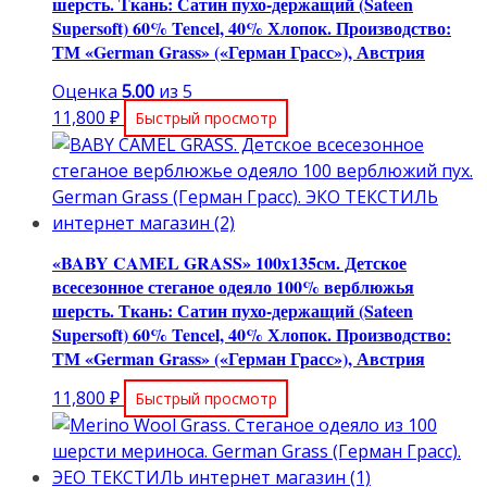
шерсть. Ткань: Сатин пухо-держащий (Sateen
Supersoft) 60% Tencel, 40% Хлопок. Производство:
ТМ «German Grass» («Герман Грасс»), Австрия
Оценка
5.00
из 5
11,800
₽
Быстрый просмотр
«BABY CAMEL GRASS» 100х135см. Детское
всесезонное стеганое одеяло 100% верблюжья
шерсть. Ткань: Сатин пухо-держащий (Sateen
Supersoft) 60% Tencel, 40% Хлопок. Производство:
ТМ «German Grass» («Герман Грасс»), Австрия
11,800
₽
Быстрый просмотр