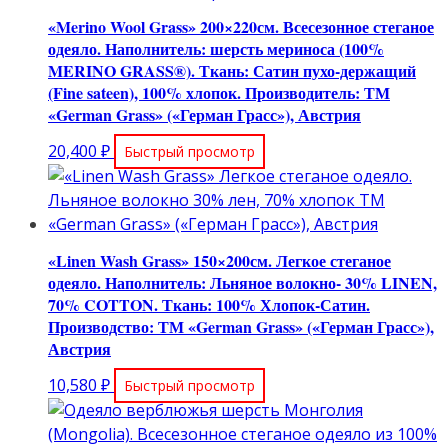
«Merino Wool Grass» 200×220см. Всесезонное стеганое
одеяло. Наполнитель: шерсть мериноса (100%
MERINO GRASS®). Ткань: Сатин пухо-держащий
(Fine sateen), 100% хлопок. Производитель: ТМ
«German Grass» («Герман Грасс»), Австрия
20,400
₽
Быстрый просмотр
«Linen Wash Grass» 150×200см. Легкое стеганое
одеяло. Наполнитель: Льняное волокно- 30% LINEN,
70% COTTON. Ткань: 100% Хлопок-Сатин.
Производство: ТМ «German Grass» («Герман Грасс»),
Австрия
10,580
₽
Быстрый просмотр