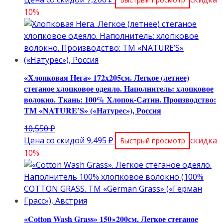
составляла
цена:
10%
8,000 ₽.
7,200 ₽.
«Хлопковая Нега» 172х205см. Легкое (летнее)
стеганое хлопковое одеяло. Наполнитель: хлопковое
волокно. Ткань: 100% Хлопок-Сатин. Производство:
ТМ «NATURE’S» («Натурес»), Россия
Первоначальная
10,550
₽
цена
Текущая
Цена со скидой
9,495
₽
скидка
Быстрый просмотр
составляла
цена:
10%
10,550 ₽.
9,495 ₽.
«Cotton Wash Grass» 150×200см. Легкое стеганое