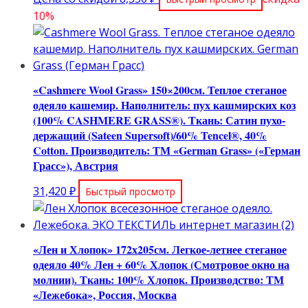
составляла
цена:
10%
9,280 ₽.
8,350 ₽.
«Cashmere Wool Grass» 150×200см. Теплое стеганое
одеяло кашемир. Наполнитель: пух кашмирских коз
(100% CASHMERE GRASS®). Ткань: Сатин пухо-
держащий (Sateen Supersoft)/60% Tencel®, 40%
Cotton. Производитель: ТМ «German Grass» («Герман
Грасс»), Австрия
31,420
₽
Быстрый просмотр
«Лен и Хлопок» 172х205см. Легкое-летнее стеганое
одеяло 40% Лен + 60% Хлопок (Смотровое окно на
молнии). Ткань: 100% Хлопок. Производство: ТМ
«Лежебока», Россия, Москва