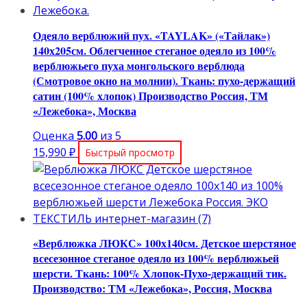
Одеяло верблюжий пух. «TAYLAK» («Тайлак»)
140х205см. Облегченное стеганое одеяло из 100%
верблюжьего пуха монгольского верблюда
(Смотровое окно на молнии). Ткань: пухо-держащий
сатин (100% хлопок) Производство Россия, ТМ
«Лежебока», Москва
Оценка
5.00
из 5
15,990
₽
Быстрый просмотр
«Верблюжка ЛЮКС» 100х140см. Детское шерстяное
всесезонное стеганое одеяло из 100% верблюжьей
шерсти. Ткань: 100% Хлопок-Пухо-держащий тик.
Производство: ТМ «Лежебока», Россия, Москва