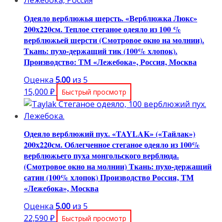
Одеяло верблюжья шерсть. «Верблюжка Люкс»
200х220см. Теплое стеганое одеяло из 100 %
верблюжьей шерсти (Смотровое окно на молнии).
Ткань: пухо-держащий тик (100% хлопок).
Производство: ТМ «Лежебока», Россия, Москва
Оценка
5.00
из 5
15,000
₽
Быстрый просмотр
Одеяло верблюжий пух. «TAYLAK» («Тайлак»)
200х220см. Облегченное стеганое одеяло из 100%
верблюжьего пуха монгольского верблюда.
(Смотровое окно на молнии) Ткань: пухо-держащий
сатин (100% хлопок) Производство Россия, ТМ
«Лежебока», Москва
Оценка
5.00
из 5
22,590
₽
Быстрый просмотр