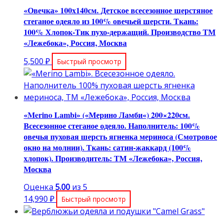
«Овечка» 100х140см. Детское всесезонное шерстяное
стеганое одеяло из 100% овечьей шерсти. Ткань:
100% Хлопок-Тик пухо-держащий. Производство ТМ
«Лежебока», Россия, Москва
5,500
₽
Быстрый просмотр
«Merino Lambi» («Мерино Ламби«) 200×220см.
Всесезонное стеганое одеяло. Наполнитель: 100%
овечья пуховая шерсть ягненка мериноса (Смотровое
окно на молнии). Ткань: сатин-жаккард (100%
хлопок). Производитель: ТМ «Лежебока», Россия,
Москва
Оценка
5.00
из 5
14,990
₽
Быстрый просмотр