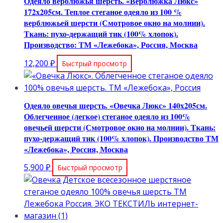
Одеяло верблюжья шерсть. «Верблюжка Люкс»
172х205см. Теплое стеганое одеяло из 100 %
верблюжьей шерсти (Смотровое окно на молнии).
Ткань: пухо-держащий тик (100% хлопок).
Производство: ТМ «Лежебока», Россия, Москва
12,200
₽
Быстрый просмотр
Одеяло овечья шерсть. «Овечка Люкс» 140х205см.
Облегченное (легкое) стеганое одеяло из 100%
овечьей шерсти (Смотровое окно на молнии). Ткань:
пухо-держащий тик (100% хлопок). Производство ТМ
«Лежебока», Россия, Москва
5,900
₽
Быстрый просмотр