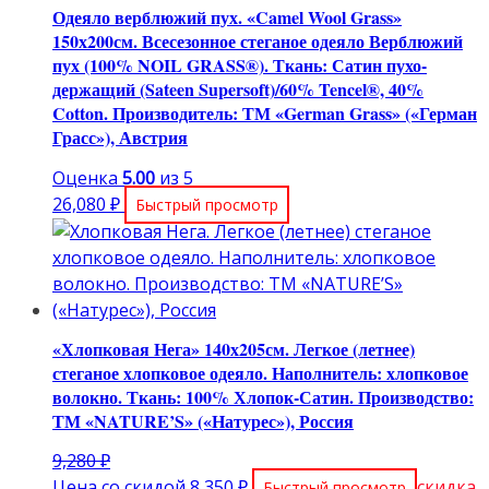
Одеяло верблюжий пух. «Camel Wool Grass»
150х200см. Всесезонное стеганое одеяло Верблюжий
пух (100% NOIL GRASS®). Ткань: Сатин пухо-
держащий (Sateen Supersoft)/60% Tencel®, 40%
Cotton. Производитель: ТМ «German Grass» («Герман
Грасс»), Австрия
Оценка
5.00
из 5
26,080
₽
Быстрый просмотр
«Хлопковая Нега» 140х205см. Легкое (летнее)
стеганое хлопковое одеяло. Наполнитель: хлопковое
волокно. Ткань: 100% Хлопок-Сатин. Производство:
ТМ «NATURE’S» («Натурес»), Россия
Первоначальная
9,280
₽
цена
Текущая
Цена со скидой
8,350
₽
скидка
Быстрый просмотр