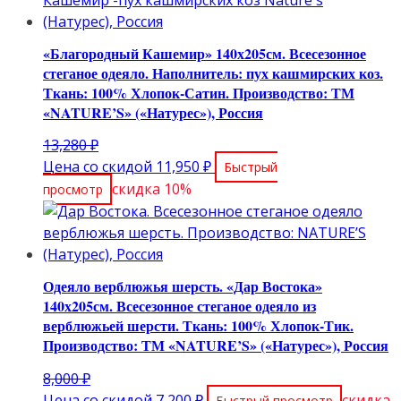
«Благородный Кашемир» 140х205см. Всесезонное
стеганое одеяло. Наполнитель: пух кашмирских коз.
Ткань: 100% Хлопок-Сатин. Производство: ТМ
«NATURE’S» («Натурес»), Россия
Первоначальная
13,280
₽
цена
Текущая
Цена со скидой
11,950
₽
Быстрый
составляла
цена:
скидка 10%
просмотр
13,280 ₽.
11,950 ₽.
Одеяло верблюжья шерсть. «Дар Востока»
140х205см. Всесезонное стеганое одеяло из
верблюжьей шерсти. Ткань: 100% Хлопок-Тик.
Производство: ТМ «NATURE’S» («Натурес»), Россия
Первоначальная
8,000
₽
цена
Текущая
Цена со скидой
7,200
₽
скидка
Быстрый просмотр