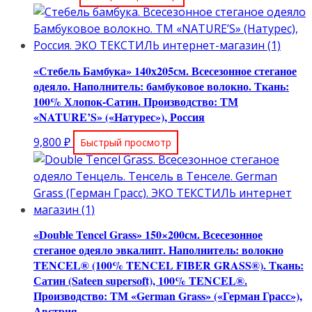
«Стебель Бамбука» 140х205см. Всесезонное стеганое
одеяло. Наполнитель: бамбуковое волокно. Ткань:
100% Хлопок-Сатин. Производство: ТМ
«NATURE’S» («Натурес»), Россия
9,800
₽
Быстрый просмотр
«Double Tencel Grass» 150×200см. Всесезонное
стеганое одеяло эвкалипт. Наполнитель: волокно
TENCEL® (100% TENCEL FIBER GRASS®). Ткань:
Сатин (Sateen supersoft), 100% TENCEL®.
Производство: ТМ «German Grass» («Герман Грасс»),
Австрия