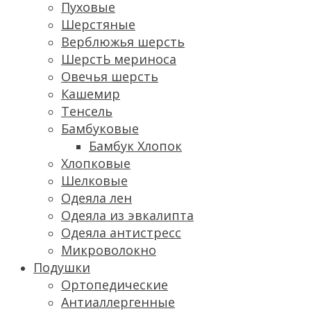
Пуховые
Шерстяные
Верблюжья шерсть
ШерстЬ мериноса
Овечья шерсть
Кашемир
Тенсель
Бамбуковые
Бамбук Хлопок
Хлопковые
Шелковые
Одеяла лен
Одеяла из эвкалипта
Одеяла антистресс
Микроволокно
Подушки
Ортопедические
Антиаллергенные