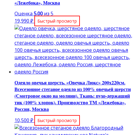
«Лежебока», Москва
Оценка
5.00
из 5
19,990
₽
Быстрый просмотр
Одеяло овечья шерсть. «Овечка Люкс» 200х220см.
Всесезонное стеганое одеяло из 100% овечьей шерсти
(Смотровое окно на молнии). Ткань: пухо-держащий
тик (100% хлопок). Производство ТМ «Лежебока»,
Россия, Москва
10,500
₽
Быстрый просмотр