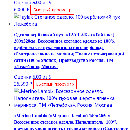
Оценка
5.00
из 5
6,000
₽
Быстрый просмотр
Одеяло верблюжий пух. «TAYLAK» («Тайлак»)
200х220см. Всесезонное стеганое одеяло из 100%
верблюжьего пуха монгольского верблюда
(Смотровое окно на молнии) Ткань: пухо-держащий
сатин (100% хлопок) Производство Россия, ТМ
«Лежебока», Москва
Оценка
5.00
из 5
26,590
₽
Быстрый просмотр
«Merino Lambi» («Мерино Ламби«) 140×205см.
Всесезонное стеганое одеяло. Наполнитель: 100%
овечья пуховая шерсть ягненка мериноса (Смотровое