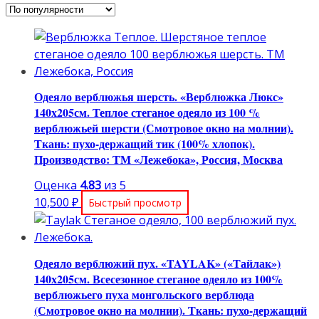
популярности
Одеяло верблюжья шерсть. «Верблюжка Люкс»
140х205см. Теплое стеганое одеяло из 100 %
верблюжьей шерсти (Смотровое окно на молнии).
Ткань: пухо-держащий тик (100% хлопок).
Производство: ТМ «Лежебока», Россия, Москва
Оценка
4.83
из 5
10,500
₽
Быстрый просмотр
Одеяло верблюжий пух. «TAYLAK» («Тайлак»)
140х205см. Всесезонное стеганое одеяло из 100%
верблюжьего пуха монгольского верблюда
(Смотровое окно на молнии). Ткань: пухо-держащий