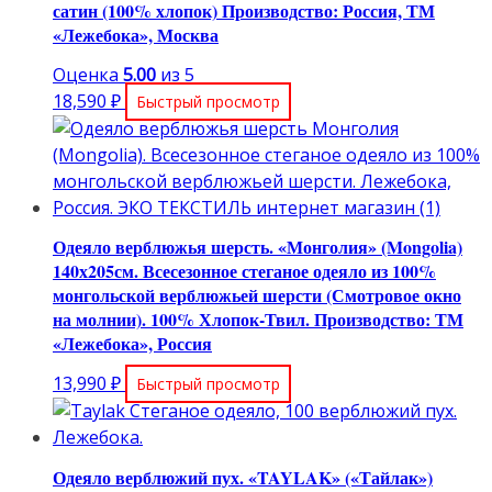
сатин (100% хлопок) Производство: Россия, ТМ
«Лежебока», Москва
Оценка
5.00
из 5
18,590
₽
Быстрый просмотр
Одеяло верблюжья шерсть. «Монголия» (Mongolia)
140х205см. Всесезонное стеганое одеяло из 100%
монгольской верблюжьей шерсти (Смотровое окно
на молнии). 100% Хлопок-Твил. Производство: ТМ
«Лежебока», Россия
13,990
₽
Быстрый просмотр
Одеяло верблюжий пух. «TAYLAK» («Тайлак»)