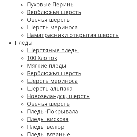
Пуховые Перины
Верблюжья шерсть
Овечья шерсть
Шерсть мериноса
Наматрасники открытая шерсть
Пледы
Шерстяные пледы
100 Хлопок
Мягкие пледы
Верблюжья шерсть
Шерсть мериноса
Шерсть альпака
Новозеландск, шерсть
Овечья шерсть
Пледы-Покрывала
Пледы вискоза
Пледы велюр
Пледы вязаные