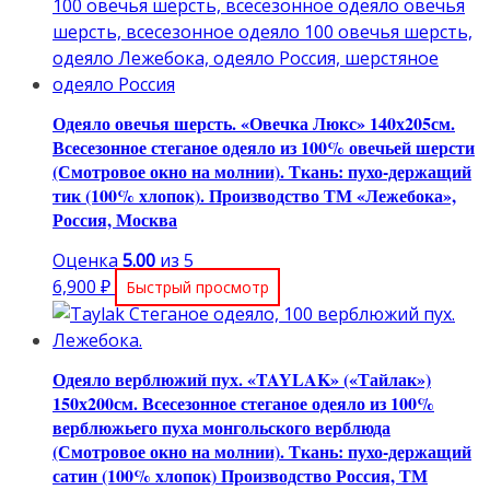
Одеяло овечья шерсть. «Овечка Люкс» 140х205см.
Всесезонное стеганое одеяло из 100% овечьей шерсти
(Смотровое окно на молнии). Ткань: пухо-держащий
тик (100% хлопок). Производство ТМ «Лежебока»,
Россия, Москва
Оценка
5.00
из 5
6,900
₽
Быстрый просмотр
Одеяло верблюжий пух. «TAYLAK» («Тайлак»)
150х200см. Всесезонное стеганое одеяло из 100%
верблюжьего пуха монгольского верблюда
(Смотровое окно на молнии). Ткань: пухо-держащий
сатин (100% хлопок) Производство Россия, ТМ