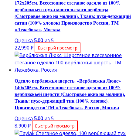
172х205см. Всесезонное стеганое одеяло из 100%
верблюжьего пуха монгольского верблюда
(Смотровое окно на молнии). Ткань: пухо-держащий
сатин (100% хлопок) Производство Россия, ТМ
«Лежебока», Москва
Оценка
5.00
из 5
22,990
₽
Быстрый просмотр
Одеяло верблюжья шерсть. «Верблюжка Люкс»
140х205см. Всесезонное стеганое одеяло из 100%
верблюжьей шерсти (Смотровое окно на молнии).
Ткань: пухо-держащий тик (100% хлопок).
Производство ТМ «Лежебока», Россия, Москва
Оценка
5.00
из 5
8,900
₽
Быстрый просмотр