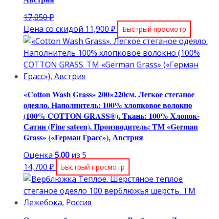
Первоначальная
17,050
₽
цена
Текущая
Цена со скидой
11,900
₽
Быстрый просмотр
составляла
цена:
17,050 ₽.
11,900 ₽.
«Cotton Wash Grass» 200×220см. Легкое стеганое
одеяло. Наполнитель: 100% хлопковое волокно
(100% COTTON GRASS®). Ткань: 100% Хлопок-
Сатин (Fine sateen). Производитель: ТМ «German
Grass» («Герман Грасс»), Австрия
Оценка
5.00
из 5
14,700
₽
Быстрый просмотр