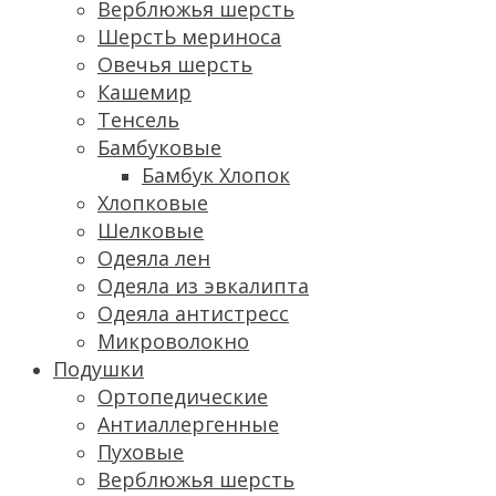
Верблюжья шерсть
ШерстЬ мериноса
Овечья шерсть
Кашемир
Тенсель
Бамбуковые
Бамбук Хлопок
Хлопковые
Шелковые
Одеяла лен
Одеяла из эвкалипта
Одеяла антистресс
Микроволокно
Подушки
Ортопедические
Антиаллергенные
Пуховые
Верблюжья шерсть