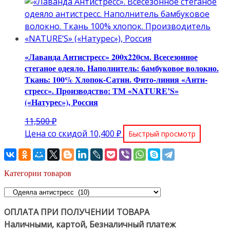
составляла
цена:
8,880 ₽.
8,350 ₽.
«Лаванда Антистресс» 200х220см. Всесезонное
стеганое одеяло. Наполнитель: бамбуковое волокно.
Ткань: 100% Хлопок-Сатин. Фито-линия «Анти-
стресс». Производство: ТМ «NATURE’S»
(«Натурес»), Россия
Первоначальная
11,500
₽
цена
Текущая
Цена со скидой
10,400
₽
Быстрый просмотр
составляла
цена:
11,500 ₽.
10,400 ₽.
Категории товаров
ОПЛАТА ПРИ ПОЛУЧЕНИИ ТОВАРА
Наличными, картой, Безналичный платеж