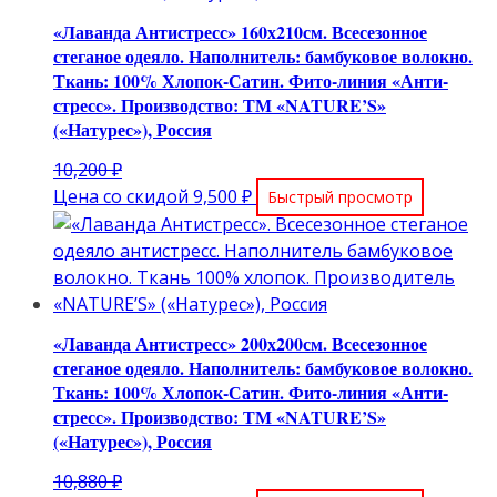
«Лаванда Антистресс» 160х210см. Всесезонное
стеганое одеяло. Наполнитель: бамбуковое волокно.
Ткань: 100% Хлопок-Сатин. Фито-линия «Анти-
стресс». Производство: ТМ «NATURE’S»
(«Натурес»), Россия
Первоначальная
10,200
₽
цена
Текущая
Цена со скидой
9,500
₽
Быстрый просмотр
составляла
цена:
10,200 ₽.
9,500 ₽.
«Лаванда Антистресс» 200х200см. Всесезонное
стеганое одеяло. Наполнитель: бамбуковое волокно.
Ткань: 100% Хлопок-Сатин. Фито-линия «Анти-
стресс». Производство: ТМ «NATURE’S»
(«Натурес»), Россия
Первоначальная
10,880
₽