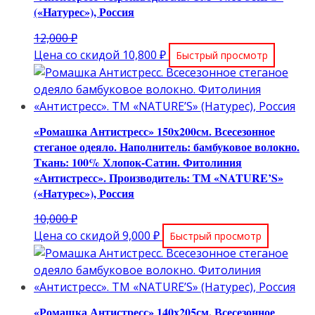
(«Натурес»), Россия
Первоначальная
12,000
₽
цена
Текущая
Цена со скидой
10,800
₽
Быстрый просмотр
составляла
цена:
12,000 ₽.
10,800 ₽.
«Ромашка Антистресс» 150х200см. Всесезонное
стеганое одеяло. Наполнитель: бамбуковое волокно.
Ткань: 100% Хлопок-Сатин. Фитолиния
«Антистресс». Производитель: ТМ «NATURE’S»
(«Натурес»), Россия
Первоначальная
10,000
₽
цена
Текущая
Цена со скидой
9,000
₽
Быстрый просмотр
составляла
цена:
10,000 ₽.
9,000 ₽.
«Ромашка Антистресс» 140х205см. Всесезонное