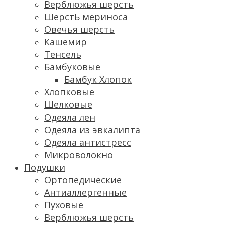
Верблюжья шерсть
ШерстЬ мериноса
Овечья шерсть
Кашемир
Тенсель
Бамбуковые
Бамбук Хлопок
Хлопковые
Шелковые
Одеяла лен
Одеяла из эвкалипта
Одеяла антистресс
Микроволокно
Подушки
Ортопедические
Антиаллергенные
Пуховые
Верблюжья шерсть