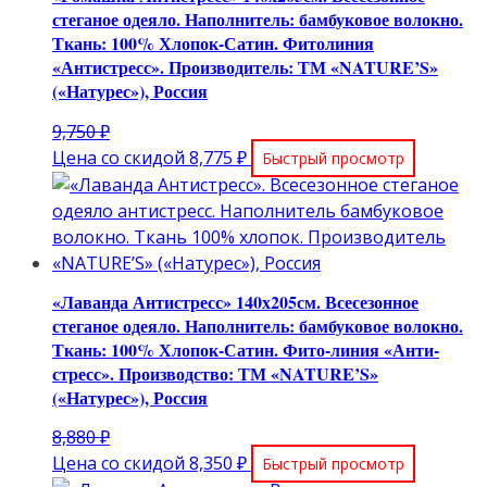
стеганое одеяло. Наполнитель: бамбуковое волокно.
Ткань: 100% Хлопок-Сатин. Фитолиния
«Антистресс». Производитель: ТМ «NATURE’S»
(«Натурес»), Россия
Первоначальная
9,750
₽
цена
Текущая
Цена со скидой
8,775
₽
Быстрый просмотр
составляла
цена:
9,750 ₽.
8,775 ₽.
«Лаванда Антистресс» 140х205см. Всесезонное
стеганое одеяло. Наполнитель: бамбуковое волокно.
Ткань: 100% Хлопок-Сатин. Фито-линия «Анти-
стресс». Производство: ТМ «NATURE’S»
(«Натурес»), Россия
Первоначальная
8,880
₽
цена
Текущая
Цена со скидой
8,350
₽
Быстрый просмотр