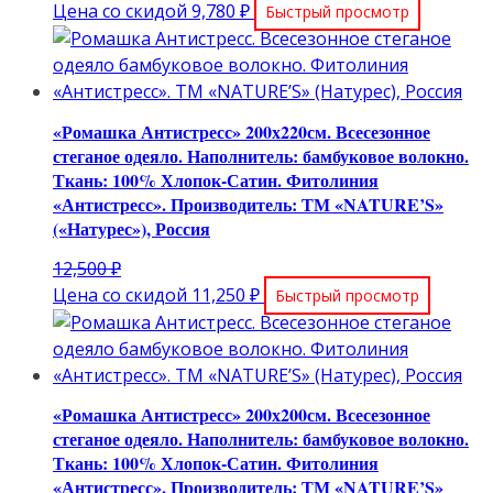
цена
Текущая
Цена со скидой
9,780
₽
Быстрый просмотр
составляла
цена:
10,880 ₽.
9,780 ₽.
«Ромашка Антистресс» 200х220см. Всесезонное
стеганое одеяло. Наполнитель: бамбуковое волокно.
Ткань: 100% Хлопок-Сатин. Фитолиния
«Антистресс». Производитель: ТМ «NATURE’S»
(«Натурес»), Россия
Первоначальная
12,500
₽
цена
Текущая
Цена со скидой
11,250
₽
Быстрый просмотр
составляла
цена:
12,500 ₽.
11,250 ₽.
«Ромашка Антистресс» 200х200см. Всесезонное
стеганое одеяло. Наполнитель: бамбуковое волокно.
Ткань: 100% Хлопок-Сатин. Фитолиния
«Антистресс». Производитель: ТМ «NATURE’S»