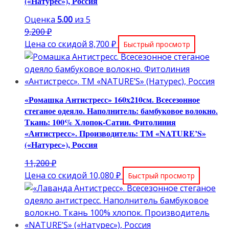
(«Натурес»), Россия
Оценка
5.00
из 5
Первоначальная
9,200
₽
цена
Текущая
Цена со скидой
8,700
₽
Быстрый просмотр
составляла
цена:
9,200 ₽.
8,700 ₽.
«Ромашка Антистресс» 160х210см. Всесезонное
стеганое одеяло. Наполнитель: бамбуковое волокно.
Ткань: 100% Хлопок-Сатин. Фитолиния
«Антистресс». Производитель: ТМ «NATURE’S»
(«Натурес»), Россия
Первоначальная
11,200
₽
цена
Текущая
Цена со скидой
10,080
₽
Быстрый просмотр
составляла
цена:
11,200 ₽.
10,080 ₽.