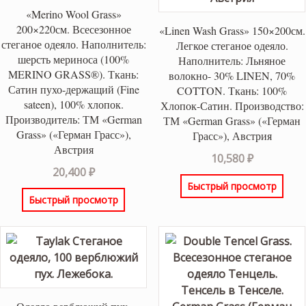
«Merino Wool Grass»
200×220см. Всесезонное
«Linen Wash Grass» 150×200см.
стеганое одеяло. Наполнитель:
Легкое стеганое одеяло.
шерсть мериноса (100%
Наполнитель: Льняное
MERINO GRASS®). Ткань:
волокно- 30% LINEN, 70%
Сатин пухо-держащий (Fine
COTTON. Ткань: 100%
sateen), 100% хлопок.
Хлопок-Сатин. Производство:
Производитель: ТМ «German
ТМ «German Grass» («Герман
Grass» («Герман Грасс»),
Грасс»), Австрия
Австрия
10,580
₽
20,400
₽
Быстрый просмотр
Быстрый просмотр