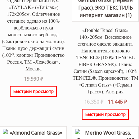
Одеяло верблюжий пух.
«TAYLAK» («Тайлак»)
172х205см. Облегченное
стеганое одеяло из 100%
верблюжьего пуха
«Double Tencel Grass»
монгольского верблюда
140×205см. Всесезонное
(Смотровое окно на молнии).
стеганое одеяло эвкалипт.
Ткань: пухо-держащий сатин
Наполнитель: волокно
(100% хлопок) Производство
TENCEL® (100% TENCEL
Россия, ТМ «Лежебока»,
FIBER GRASS®). Ткань:
Москва
Сатин (Sateen supersoft), 100%
TENCEL®. Производство: ТМ
19,990
₽
«German Grass» («Герман
Грасс»), Австрия
Быстрый просмотр
Первоначаль
Теку
16,350
₽
11,445
₽
цена
цена
Быстрый просмотр
составляла
11,44
16,350 ₽.