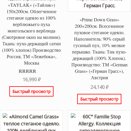
«TAYLAK» («Тайлак»)
150х200см. Облегченное
стеганое одеяло из 100%
«Prime Down Grass»
верблюжьего пуха
200×200см. Всесезонное
монгольского верблюда
пуховое стеганое одеяло.
(Смотровое окно на молнии).
Наполнитель: 90% серый
Ткань: пухо-держащий сатин
гусиный пух, 10% мелкое
(100% хлопок) Производство
перышко. Ткань: Тик пухо-
Россия, ТМ «Лежебока»,
держащий (100% Хлопок).
Москва
Производство: ТМ «German
Grass» («Герман Грасс»),
Австрия
Оценка
5.00
16,990
₽
из 5
24,140
₽
Быстрый просмотр
Быстрый просмотр