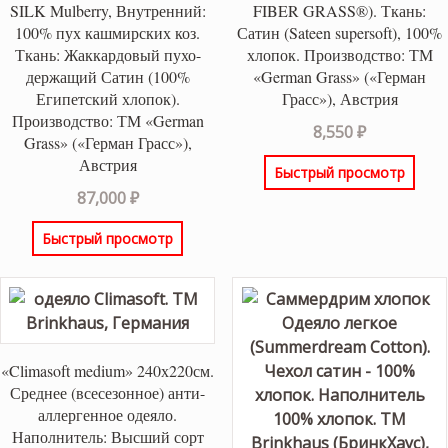
SILK Mulberry, Внутренний:
FIBER GRASS®). Ткань:
100% пух кашмирских коз.
Сатин (Sateen supersoft), 100%
Ткань: Жаккардовый пухо-
хлопок. Производство: ТМ
держащий Сатин (100%
«German Grass» («Герман
Египетский хлопок).
Грасс»), Австрия
Производство: ТМ «German
8,550
₽
Grass» («Герман Грасс»),
Австрия
Быстрый просмотр
87,000
₽
Быстрый просмотр
«Climasoft medium» 240х220см.
Среднее (всесезонное) анти-
аллергенное одеяло.
Наполнитель: Высший сорт