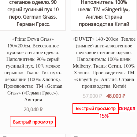
«Prime Down Grass»
«DUVET» 140×200см. Теплое
150×200см. Всесезонное
(зимнее) анти-аллергенное
пуховое стеганое одеяло.
шелковое стеганое одеяло.
Наполнитель: 90% серый
Наполнитель: 100% шелк
гусиный пух, 10% мелкое
Mulberry. Ткань: Сатин, 100%
перышко. Ткань: Тик пухо-
Хлопок. Производитель: ТМ
держащий (100% Хлопок).
«Gingerlily», Англия. Страна
Производство: ТМ «German
производства: Китай
Grass» («Герман Грасс»),
Первоначаль
Теку
57,000
₽
48,000
₽
Австрия
цена
цена
скидка
Быстрый просмотр
20,040
₽
составляла
48,00
15%
57,000 ₽.
Быстрый просмотр