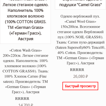
Одеяло верблюжий пух.
«Camel Wool Grass»
150х200см. Всесезонное
стеганое одеяло Верблюжий
пух (100% NOIL GRASS®).
Ткань: Сатин пухо-держащий
(Sateen Supersoft)/60% Tencel®,
«Cotton Wash Grass»
40% Cotton. Производитель:
200×220см. Легкое стеганое
ТМ «German Grass» («Герман
одеяло. Наполнитель: 100%
Грасс»), Австрия
хлопковое волокно (100%
COTTON GRASS®). Ткань:
Оценка
5.00
100% Хлопок-Сатин (Fine
26,080
₽
из 5
sateen). Производитель: ТМ
Быстрый просмотр
«German Grass» («Герман
Грасс»), Австрия
Оценка
5.00
14,700
₽