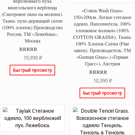
верблюжьего пуха
монгольского верблюда
«Cotton Wash Grass»
(Смотровое окно на молнии).
150×200см. Легкое стеганое
Ткань: пухо-держащий сатин
одеяло. Наполнитель: 100%
(100% хлопок) Производство
хлопковое волокно (100%
Россия, ТМ «Лежебока»,
COTTON GRASS®). Ткань:
Москва
100% Хлопок-Сатин (Fine
sateen). Производитель: ТМ
«German Grass» («Герман
Оценка
5.00
19,990
₽
из 5
Грасс»), Австрия
Быстрый просмотр
Оценка
5.00
10,390
₽
из 5
Быстрый просмотр