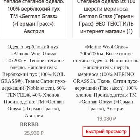
Одеяло верблюжий пух.
«Merino Wool Grass»
«Almond Wool Grass»
200×200см. Всесезонное
150х200см. Теплое стеганое
стеганое одеяло. Наполнитель:
одеяло. Наполнитель:
Наполнитель: шерсть
Верблюжий пух (100% NOIL
мериноса (100% MERINO
GRASS®). Ткань: Сатин пухо-
GRASS®). Ткань: Сатин пухо-
держащий (Noble sateen), 60%
держащий (Fine sateen), 100%
TENCEL®, 40% Хлопок.
хлопок. Производитель: ТМ
Производство: ТМ «German
«German Grass» («Герман
Grass» («Герман Грасс»),
Грасс»), Австрия
Австрия
19,080
₽
Быстрый просмотр
Оценка
5.00
25,930
₽
из 5