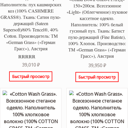
Наполнитель: пух кашмирских
150×200см. Всесезонное
коз (100% CASHMERE
«Light» (Облегченное) пуховое
GRASS®). Ткань: Сатин пухо-
кассетное одеяло.
держащий (Sateen
Наполнитель: 100% белый
Supersoft)/60% Tencel®, 40%
гусиный пух. Ткань: Батист
Cotton. Производитель: ТМ
пухо-держащий (Fine Batiste),
«German Grass» («Герман
100% Хлопок. Производство:
Грасс»), Австрия
ТМ «German Grass» («Герман
Грасс»), Австрия
Оценка
5.00
39,010
₽
39,950
₽
из 5
Быстрый просмотр
Быстрый просмотр