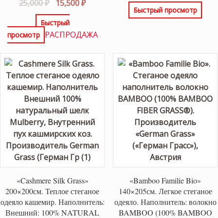
Первоначальная
Текущая
25,000
₽
15,500
₽
Быстрый просмотр
цена
цена:
Быстрый
составляла
15,500 ₽.
РАСПРОДАЖА
просмотр
25,000 ₽.
«Cashmere Silk Grass»
«Bamboo Familie Bio»
200×200см. Теплое стеганое
140×205см. Легкое стеганое
одеяло кашемир. Наполнитель:
одеяло. Наполнитель: волокно
Внешний: 100% NATURAL
BAMBOO (100% BAMBOO