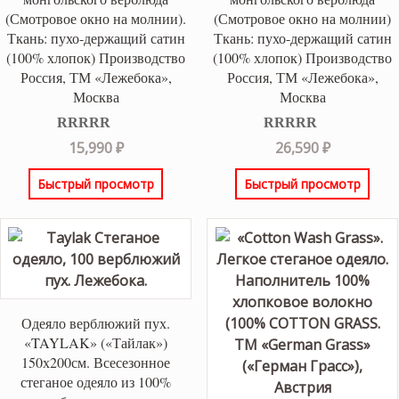
(Смотровое окно на молнии).
(Смотровое окно на молнии)
Ткань: пухо-держащий сатин
Ткань: пухо-держащий сатин
(100% хлопок) Производство
(100% хлопок) Производство
Россия, ТМ «Лежебока»,
Россия, ТМ «Лежебока»,
Москва
Москва
Оценка
5.00
Оценка
5.00
15,990
₽
26,590
₽
из 5
из 5
Быстрый просмотр
Быстрый просмотр
Одеяло верблюжий пух.
«TAYLAK» («Тайлак»)
150х200см. Всесезонное
стеганое одеяло из 100%