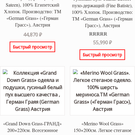
Sateen), 100% Египетский
пухо-держащий (Fine Batiste),
Хлопок. Производство: ТМ
100% Хлопок. Производство:
«German Grass» («Герман
ТМ «German Grass» («Герман
Грасс»), Австрия
Грасс»), Австрия
44,870
₽
Оценка
5.00
55,990
₽
из 5
Быстрый просмотр
Быстрый просмотр
«Grand Down Grass-ГРАНД»
«Merino Wool Grass»
200×220см. Всесезонное
150×200см. Легкое стеганое