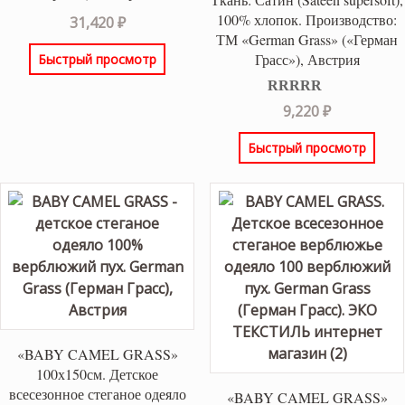
100% хлопок. Производство:
31,420
₽
ТМ «German Grass» («Герман
Грасс»), Австрия
Быстрый просмотр
Оценка
5.00
9,220
₽
из 5
Быстрый просмотр
«BABY CAMEL GRASS»
100х150см. Детское
всесезонное стеганое одеяло
«BABY CAMEL GRASS»