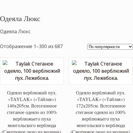
Одеяла Люкс
Одеяла Люкс
Сортировка:
Отображение 1–300 из 687
по
популярности
Одеяло верблюжий пух.
Одеяло верблюжий пух.
«TAYLAK» («Тайлак»)
«TAYLAK» («Тайлак»)
140х205см. Всесезонное
172х205см. Всесезонное
стеганое одеяло из 100%
стеганое одеяло из 100%
верблюжьего пуха
верблюжьего пуха
монгольского верблюда
монгольского верблюда
(Смотровое окно на молнии).
(Смотровое окно на молнии).