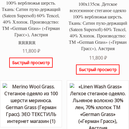
100% верблюжья шерсть.
100х135см. Детское
Ткань: Сатин пухо-держащий
всесезонное стеганое одеяло
(Sateen Supersoft) 60% Tencel,
100% верблюжья шерсть.
40% Хлопок. Производство:
Ткань: Сатин пухо-держащий
ТМ «German Grass» («Герман
(Sateen Supersoft) 60% Tencel,
Грасс»), Австрия
40% Хлопок. Производство:
ТМ «German Grass» («Герман
Грасс»), Австрия
Оценка
5.00
11,800
₽
из 5
11,800
₽
Быстрый просмотр
Быстрый просмотр