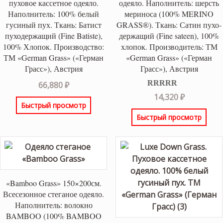
пуховое кассетное одеяло.
одеяло. Наполнитель: шерсть
Наполнитель: 100% белый
мериноса (100% MERINO
гусиный пух. Ткань: Батист
GRASS®). Ткань: Сатин пухо-
пуходержащий (Fine Batiste),
держащий (Fine sateen), 100%
100% Хлопок. Производство:
хлопок. Производитель: ТМ
ТМ «German Grass» («Герман
«German Grass» («Герман
Грасс»), Австрия
Грасс»), Австрия
66,880
₽
Оценка
5.00
14,320
₽
из 5
Быстрый просмотр
Быстрый просмотр
«Bamboo Grass» 150×200см.
Всесезонное стеганое одеяло.
Наполнитель: волокно
BAMBOO (100% BAMBOO