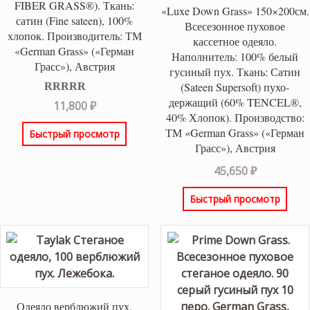
FIBER GRASS®). Ткань:
«Luxe Down Grass» 150×200см.
сатин (Fine sateen), 100%
Всесезонное пуховое
хлопок. Производитель: ТМ
кассетное одеяло.
«German Grass» («Герман
Наполнитель: 100% белый
Грасс»), Австрия
гусиный пух. Ткань: Сатин
(Sateen Supersoft) пухо-
держащий (60% TENCEL®,
Оценка
5.00
11,800
₽
из 5
40% Хлопок). Производство:
ТМ «German Grass» («Герман
Быстрый просмотр
Грасс»), Австрия
45,650
₽
Быстрый просмотр
Одеяло верблюжий пух.