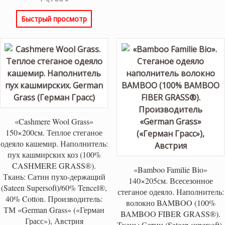
из 5
Быстрый просмотр
«Cashmere Wool Grass»
150×200см. Теплое стеганое
одеяло кашемир. Наполнитель:
пух кашмирских коз (100%
CASHMERE GRASS®).
«Bamboo Familie Bio»
Ткань: Сатин пухо-держащий
140×205см. Всесезонное
(Sateen Supersoft)/60% Tencel®,
стеганое одеяло. Наполнитель:
40% Cotton. Производитель:
волокно BAMBOO (100%
ТМ «German Grass» («Герман
BAMBOO FIBER GRASS®).
Грасс»), Австрия
Ткань: Сатин (Sateen supersoft),