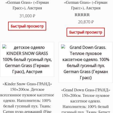
«German Grass» («Герман
«German Grass» («Герман
Грасс»), Австрия
Грасс»), Австрия
31,000
₽
Оценка
5.00
20,870
₽
из 5
Быстрый просмотр
Быстрый просмотр
«Kinder Snow Grass-ГРАНД»
150×200см. Детское
«Grand Down Grass-ГРАНД»
всесезонное пуховое кассетное
150×200см. Теплое пуховое
одеяло. Наполнитель: 100%
кассетное одеяло.
белый гусиный пух. Ткань:
Наполнитель: 100% белый
Сатин пухо-держащий (Fine
гусиный пух. Ткань: Батист