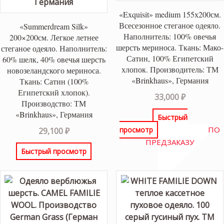
«Exquisit» medium 155х200см.
Всесезонное стеганое одеяло.
«Summerdream Silk»
Наполнитель: 100% овечья
200×200см. Легкое летнее
шерсть мериноса. Ткань: Мако-
стеганое одеяло. Наполнитель:
Сатин, 100% Египетский
60% шелк, 40% овечья шерсть
хлопок. Производитель: ТМ
новозеландского мериноса.
«Brinkhaus», Германия
Ткань: Сатин (100%
Египетский хлопок).
33,000
₽
Производство: ТМ
«Brinkhaus», Германия
Быстрый
ПО
просмотр
29,100
₽
ПРЕДЗАКАЗУ
Быстрый просмотр