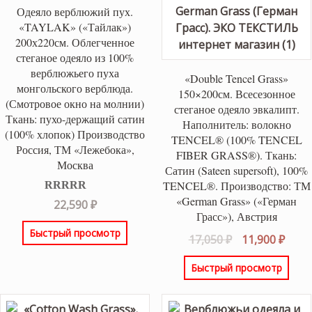
Одеяло верблюжий пух.
«TAYLAK» («Тайлак»)
200х220см. Облегченное
стеганое одеяло из 100%
верблюжьего пуха
«Double Tencel Grass»
монгольского верблюда.
150×200см. Всесезонное
(Смотровое окно на молнии)
стеганое одеяло эвкалипт.
Ткань: пухо-держащий сатин
Наполнитель: волокно
(100% хлопок) Производство
TENCEL® (100% TENCEL
Россия, ТМ «Лежебока»,
FIBER GRASS®). Ткань:
Москва
Сатин (Sateen supersoft), 100%
TENCEL®. Производство: ТМ
«German Grass» («Герман
Оценка
5.00
22,590
₽
из 5
Грасс»), Австрия
Быстрый просмотр
Первоначаль
Теку
17,050
₽
11,900
₽
цена
цена
Быстрый просмотр
составляла
11,90
17,050 ₽.