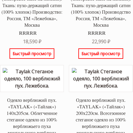
Ткань: пухо-держащий сатин
Ткань: пухо-держащий сатин
(100% хлопок) Производство:
(100% хлопок) Производство
Россия, ТМ «Лежебока»,
Россия, ТМ «Лежебока»,
Москва
Москва
Оценка
5.00
Оценка
5.00
18,590
₽
22,990
₽
из 5
из 5
Быстрый просмотр
Быстрый просмотр
Одеяло верблюжий пух.
Одеяло верблюжий пух.
«TAYLAK» («Тайлак»)
«TAYLAK» («Тайлак»)
140х205см. Облегченное
200х220см. Всесезонное
стеганое одеяло из 100%
стеганое одеяло из 100%
верблюжьего пуха
верблюжьего пуха
монгольского верблюда
монгольского верблюда