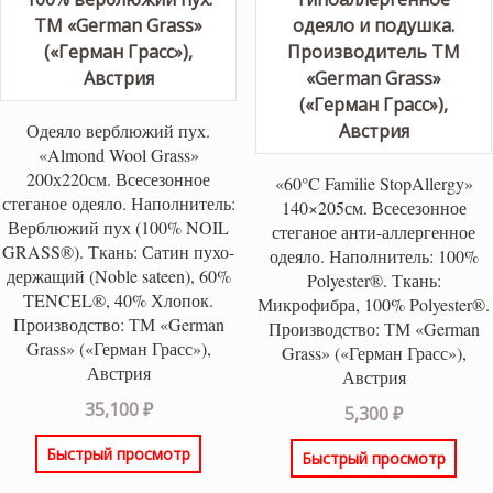
Одеяло верблюжий пух.
«Almond Wool Grass»
200х220см. Всесезонное
«60°C Familie StopAllergy»
стеганое одеяло. Наполнитель:
140×205см. Всесезонное
Верблюжий пух (100% NOIL
стеганое анти-аллергенное
GRASS®). Ткань: Сатин пухо-
одеяло. Наполнитель: 100%
держащий (Noble sateen), 60%
Polyester®. Ткань:
TENCEL®, 40% Хлопок.
Микрофибра, 100% Polyester®.
Производство: ТМ «German
Производство: ТМ «German
Grass» («Герман Грасс»),
Grass» («Герман Грасс»),
Австрия
Австрия
35,100
₽
5,300
₽
Быстрый просмотр
Быстрый просмотр