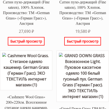
Сатин пухо-держащий (Fine
Сатин пухо-держащий (Fine
sateen), 100% Хлопок.
sateen), 100% Хлопок.
Производство: ТМ «German
Производство: ТМ «German
Grass» («Герман Грасс»),
Grass» («Герман Грасс»),
Австрия
Австрия
27,690
₽
19,580
₽
Быстрый просмотр
Быстрый просмотр
«Cashmere Wool Grass»
200×220см. Всесезонное
стеганое одеяло кашемир.
«Grand Down Grass-ГРАНД»