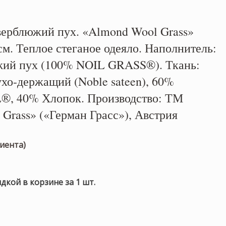
верблюжий пух. «Almond Wool Grass»
м. Теплое стеганое одеяло. Наполнитель:
ий пух (100% NOIL GRASS®). Ткань:
хо-держащий (Noble sateen), 60%
, 40% Хлопок. Производство: ТМ
Grass» («Герман Грасс»), Австрия
иента)
я
идкой в корзине за 1 шт.