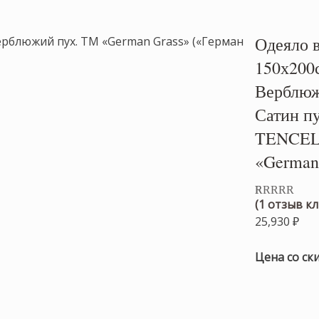
Одеяло 
150х200с
Верблюж
Сатин пу
TENCEL®
«German 
(
1
отзыв кл
Рейтинг
1
5.00
из 5 на
25,930
₽
основе
опроса
пользовател
Цена со ск