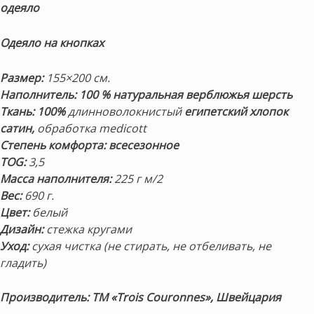
одеяло
Одеяло на кнопках
Размер:
155×200 см.
Наполнитель: 100 % натуральная верблюжья шерсть
Ткань: 100%
длинноволокнистый
египетский хлопок
сатин,
обработка medicott
Степень комфорта: всесезонное
TOG:
3,5
Масса наполнителя:
225 г м/2
Вес:
690 г.
Цвет:
белый
Дизайн:
стежка кругами
Уход:
сухая чистка (не стирать, не отбеливать, не
гладить)
Производитель: ТМ «
Trois Couronnes
», Швейцария