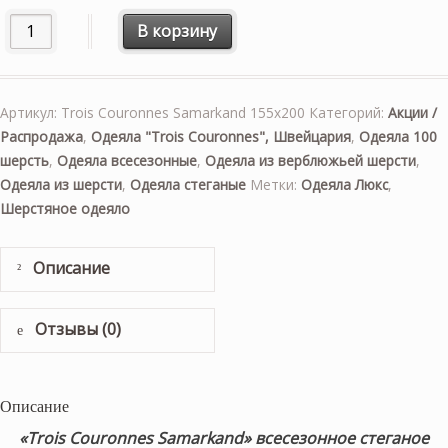
Количество товара «Trois Couronnes Samarkand» 155×20
В корзину
Артикул:
Trois Couronnes Samarkand 155х200
Категорий:
Акции /
Распродажа
,
Одеяла "Trois Couronnes", Швейцария
,
Одеяла 100
шерсть
,
Одеяла всесезонные
,
Одеяла из верблюжьей шерсти
,
Одеяла из шерсти
,
Одеяла стеганые
Метки:
Одеяла Люкс
,
Шерстяное одеяло
Описание
Отзывы (0)
Описание
«Trois Couronnes Samarkand» всесезонное стеганое