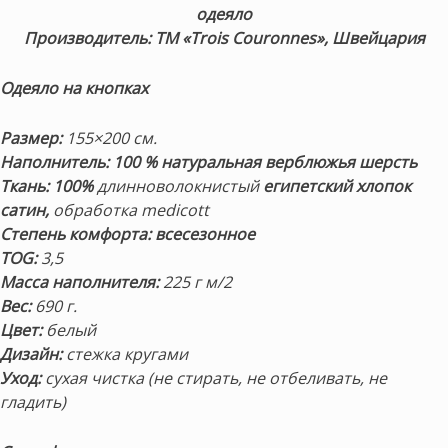
одеяло
Производитель: ТМ «
Trois Couronnes
», Швейцария
Одеяло на кнопках
Размер:
155×200 см.
Наполнитель: 100 % натуральная верблюжья шерсть
Ткань: 100%
длинноволокнистый
египетский хлопок
сатин,
обработка medicott
Степень комфорта: всесезонное
TOG:
3,5
Масса наполнителя:
225 г м/2
Вес:
690 г.
Цвет:
белый
Дизайн:
стежка кругами
Уход:
сухая чистка (не стирать, не отбеливать, не
гладить)