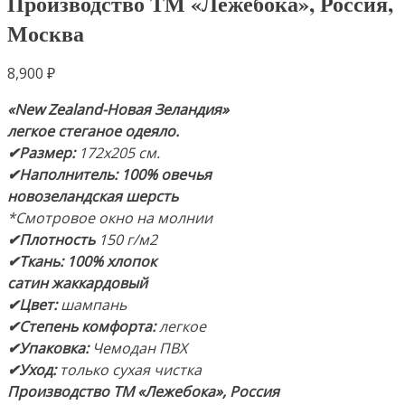
Производство ТМ «Лежебока», Россия,
Москва
8,900
₽
«New Zealand-Новая Зеландия»
легкое стеганое одеяло.
✔Размер:
172х205 см.
✔Наполнитель: 100% овечья
новозеландская шерсть
*Смотровое окно на молнии
✔Плотность
150 г/м2
✔Ткань: 100% хлопок
сатин жаккардовый
✔Цвет:
шампань
✔Степень комфорта:
легкое
✔Упаковка:
Чемодан ПВХ
✔Уход:
только сухая чистка
Производство ТМ «Лежебока», Россия