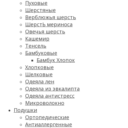
Пуховые
Шерстяные
Верблюжья шерсть
ШерстЬ мериноса
Овечья шерсть
Кашемир
Тенсель
Бамбуковые
Бамбук Хлопок
Хлопковые
Шелковые
Одеяла лен
Одеяла из эвкалипта
Одеяла антистресс
Микроволокно
Подушки
Ортопедические
Антиаллергенные