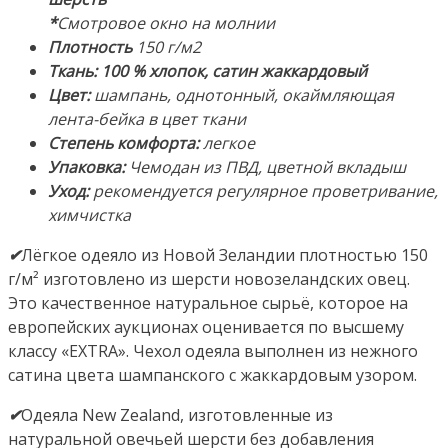
Ткань:
*
Смотровое окно на молнии
100%
Плотность
150 г/м2
Хлопок-
Ткань: 100 % хлопок, сатин жаккардовый
Сатин
Цвет:
шампань, однотонный, окаймляющая
жаккардовый.
лента-бейка в цвет ткани
Производство
Степень комфорта:
легкое
ТМ
Упаковка:
Чемодан из ПВД, цветной вкладыш
"Лежебока",
Уход:
рекомендуется регулярное проветривание,
Россия,
химчистка
Москва
✔
Лёгкое одеяло из Новой Зеландии плотностью 150
г/м² изготовлено из шерсти новозеландских овец.
Это качественное натуральное сырьё, которое на
европейских аукционах оценивается по высшему
классу «EXTRA». Чехол одеяла выполнен из нежного
сатина цвета шампанского с жаккардовым узором.
✔
Одеяла New Zealand, изготовленные из
натуральной овечьей шерсти без добавления