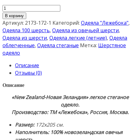
Количество
товара
В корзину
"New
Артикул:
2173-172-1
Категорий:
Одеяла "Лежебока"
,
Zeland-
Одеяла 100 шерсть
,
Одеяла из овечьей шерсти
,
Новая
Одеяла из шерсти
,
Одеяла легкие (летние)
,
Одеяла
Зеландия"
облегченные
,
Одеяла стеганые
Метка:
Шерстяное
172х205см.
одеяло
Легкое
Описание
стеганое
Отзывы (0)
одеяло
100%
Описание
новозеландская
«New Zealand-Новая Зеландия» легкое стеганое
овечья
одеяло.
шерсть
Производство: ТМ «Лежебока», Россия, Москва.
(Смотровое
окно
Размер:
172х205 см.
на
Наполнитель: 100% новозеландская овечья
молнии).
шерсть