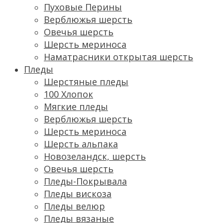
Пуховые Перины
Верблюжья шерсть
Овечья шерсть
Шерсть мериноса
Наматрасники открытая шерсть
Пледы
Шерстяные пледы
100 Хлопок
Мягкие пледы
Верблюжья шерсть
Шерсть мериноса
Шерсть альпака
Новозеландск, шерсть
Овечья шерсть
Пледы-Покрывала
Пледы вискоза
Пледы велюр
Пледы вязаные