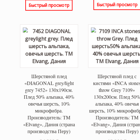
Быстрый просмотр
Быстрый просмотр
26,700
26,700 ₽.
Шерстяной плед
Шерстяной плед с
«DIAGONAL grey/light
кистями «INCA stone
grey 7452» 130х190см.
throw Grey 7109»
Плед 50% альпака, 40%
130х200см. Плед 50
овечья шерсть, 10%
альпака, 40% овечья
микрофибра.
шерсть, 10% микрофибр
Производитель: ТМ
Производитель: ТМ
«Elvang», Дания (страна
«Elvang», Дания (стра
производства Перу)
производства Перу)