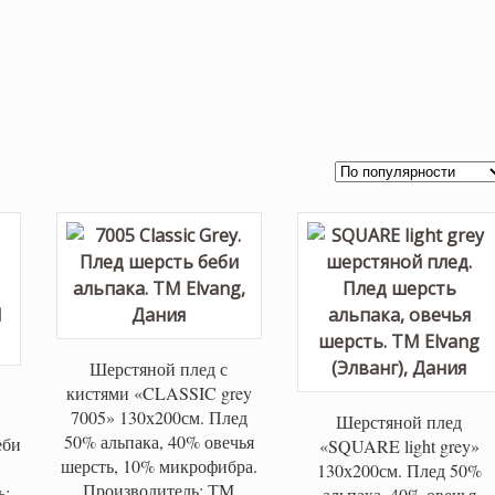
Шерстяной плед с
кистями «CLASSIC grey
7005» 130х200см. Плед
Шерстяной плед
50% альпака, 40% овечья
еби
«SQUARE light grey»
шерсть, 10% микрофибра.
130х200см. Плед 50%
Производитель: ТМ
ь:
альпака, 40% овечья