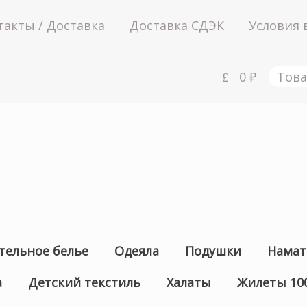
такты / Доставка
Доставка СДЭК
Условия 
0
₽
Това
тельное белье
Одеяла
Подушки
Намат
а
Детский текстиль
Халаты
Жилеты 10