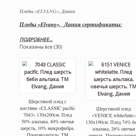
Пледы «ELVANG», Дания
Пледы «Elvang», Дания сертификаты:
ПОДРОБНЕЕ...
Сортировка:
Показаны все (30)
по
популярности
Шерстяной плед с
кистями «CLASSIC pacific
Шерстяной плед
7043» 130х200см. Плед
«VENICE white/latte»
50% альпака, 40% овечья
130х190см. Плед 74% б
шерсть, 10% микрофибра.
альпака, 26% овечья
Производитель: ТМ
шерсть. Производител