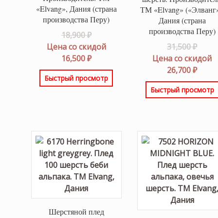
«Elvang», Дания (страна
ТМ «Elvang» («Элванг»
производства Перу)
Дания (страна
производства Перу)
Первоначальная
18,900
₽
цена
Перв
Цена со скидой
31,500
₽
составляла
Текущая
цена
16,500
₽
Цена со скидой
18,900 ₽.
цена:
соста
Теку
26,700
₽
Быстрый просмотр
16,500 ₽.
31,500
цена:
Быстрый просмотр
26,700
Шерстяной плед