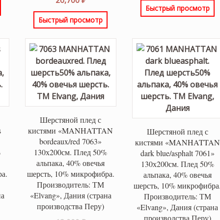
Быстрый просмотр
 ₽.
31,500 ₽.
цена:
26,700 
Быстрый просмотр
26,700 ₽.
Шерстяной плед с
s
кистями «MANHATTAN
Шерстяной плед с
bordeaux/red 7063»
кистями «MANHATTAN
%
130х200см. Плед 50%
dark blue/asphalt 7061»
альпака, 40% овечья
130х200см. Плед 50%
а.
шерсть, 10% микрофибра.
альпака, 40% овечья
Производитель: ТМ
шерсть, 10% микрофибра
на
«Elvang», Дания (страна
Производитель: ТМ
производства Перу)
«Elvang», Дания (страна
производства Перу)