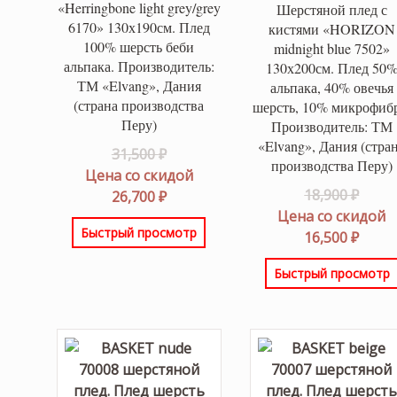
«Herringbone light grey/grey
Шерстяной плед с
6170» 130х190см. Плед
кистями «HORIZON
100% шерсть беби
midnight blue 7502»
альпака. Производитель:
130х200см. Плед 50
ТМ «Elvang», Дания
альпака, 40% овечья
(страна производства
шерсть, 10% микрофибр
Перу)
Производитель: ТМ
«Elvang», Дания (стра
Первоначальная
31,500
₽
производства Перу)
цена
Цена со скидой
Перв
18,900
₽
составляла
Текущая
26,700
₽
цена
Цена со скидой
31,500 ₽.
цена:
Быстрый просмотр
соста
Теку
16,500
₽
26,700 ₽.
18,900
цена:
Быстрый просмотр
16,500