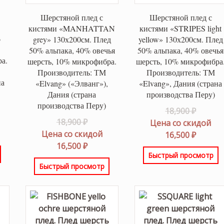
Шерстяной плед с
Шерстяной плед с
кистями «MANHATTAN
кистями «STRIPES light
%
grey» 130х200см. Плед
yellow» 130х200см. Плед
50% альпака, 40% овечья
50% альпака, 40% овечья
а.
шерсть, 10% микрофибра.
шерсть, 10% микрофибра
Производитель: ТМ
Производитель: ТМ
на
«Elvang» («Элванг»),
«Elvang», Дания (страна
Дания (страна
производства Перу)
производства Перу)
оначальная
Перво
18,900
₽
Первоначальная
18,900
₽
цена
Цена со скидой
вляла
щая
цена
Цена со скидой
состав
Текущ
16,500
₽
 ₽.
составляла
Текущая
16,500
₽
18,900 
цена:
Быстрый просмотр
 ₽.
18,900 ₽.
цена:
16,500 
Быстрый просмотр
16,500 ₽.