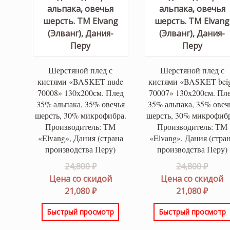
Шерстяной плед с
Шерстяной плед с
кистями «BASKET nude
кистями «BASKET bei
70008» 130х200см. Плед
70007» 130х200см. Пл
35% альпака, 35% овечья
35% альпака, 35% овеч
шерсть, 30% микрофибра.
шерсть, 30% микрофибр
Производитель: ТМ
Производитель: ТМ
«Elvang», Дания (страна
«Elvang», Дания (стра
производства Перу)
производства Перу)
Первоначальная
Перв
24,800
₽
24,800
₽
цена
цена
Цена со скидой
Цена со скидой
составляла
Текущая
соста
Теку
21,080
₽
21,080
₽
24,800 ₽.
цена:
24,800
цена:
Быстрый просмотр
Быстрый просмотр
21,080 ₽.
21,080