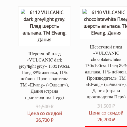
Шерстяной плед
«VULCANIC
Шерстяной плед
chocolate/white»
«VULCANIC dark
130х190см. Плед 89
grey/light grey» 130х190см.
альпака, 11% нейлон
Плед 89% альпака, 11%
Производитель: ТМ
нейлон. Производитель:
«Elvang» («Элванг»),
ТМ «Elvang» («Элванг»),
Дания (страна
Дания (страна
производства Перу)
производства Перу)
Перв
31,500
₽
Первоначальная
31,500
₽
цена
Цена со скидой
цена
Цена со скидой
соста
Теку
26,700
₽
составляла
Текущая
26,700
₽
31,500
цена:
31,500 ₽.
цена: