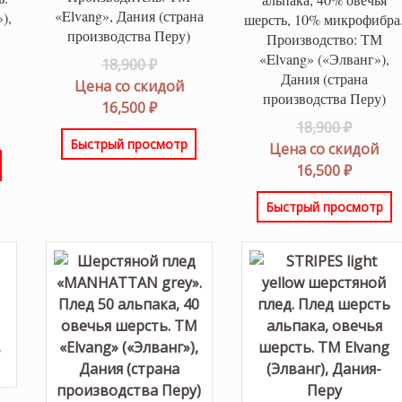
«Elvang», Дания (страна
),
шерсть, 10% микрофибра
производства Перу)
Производство: ТМ
«Elvang» («Элванг»),
Первоначальная
18,900
₽
Дания (страна
оначальная
цена
Цена со скидой
производства Перу)
составляла
Текущая
16,500
₽
Перво
18,900
₽
вляла
щая
18,900 ₽.
цена:
Быстрый просмотр
цена
Цена со скидой
 ₽.
16,500 ₽.
состав
Текущ
16,500
₽
 ₽.
18,900 
цена:
Быстрый просмотр
16,500 