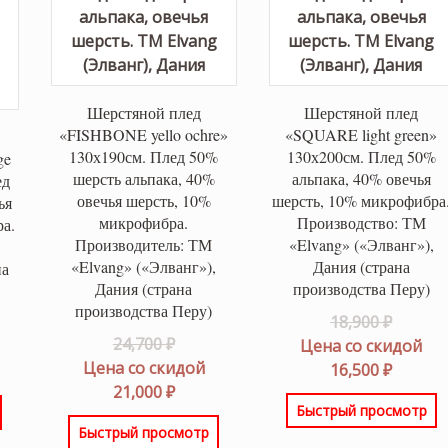
Шерстяной плед
Шерстяной плед
«FISHBONE yello ochre»
«SQUARE light green»
130х190см. Плед 50%
130х200см. Плед 50%
ge
шерсть альпака, 40%
альпака, 40% овечья
ед
овечья шерсть, 10%
шерсть, 10% микрофибра
ья
микрофибра.
Производство: ТМ
а.
Производитель: ТМ
«Elvang» («Элванг»),
«Elvang» («Элванг»),
Дания (страна
на
Дания (страна
производства Перу)
производства Перу)
Перво
18,900
₽
оначальная
Первоначальная
24,700
₽
цена
Цена со скидой
цена
Цена со скидой
состав
Текущ
16,500
₽
вляла
щая
составляла
Текущая
21,000
₽
18,900 
цена:
 ₽.
Быстрый просмотр
24,700 ₽.
цена:
16,500 
 ₽.
Быстрый просмотр
21,000 ₽.