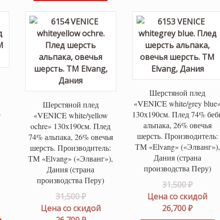
Шерстяной плед
«VENICE white/grey blue
Шерстяной плед
%
130х190см. Плед 74% беб
«VENICE white/yellow
.
альпака, 26% овечья
ochre» 130х190см. Плед
шерсть. Производитель:
74% альпака, 26% овечья
ТМ «Elvang» («Элванг»),
шерсть. Производитель:
Дания (страна
ТМ «Elvang» («Элванг»),
производства Перу)
Дания (страна
производства Перу)
оначальная
Перво
31,500
₽
Первоначальная
цена
31,500
₽
Цена со скидой
вляла
щая
цена
состав
Текущ
Цена со скидой
26,700
₽
 ₽.
составляла
Текущая
31,500 
цена:
26,700
₽