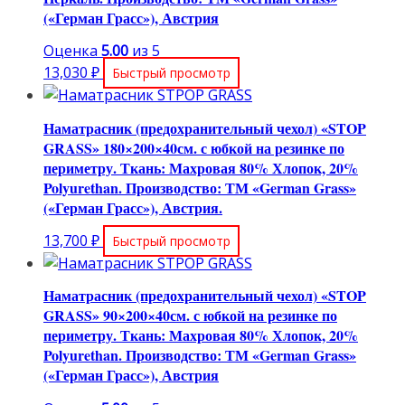
(«Герман Грасс»), Австрия
Оценка
5.00
из 5
13,030
₽
Быстрый просмотр
Наматрасник (предохранительный чехол) «STOP
GRASS» 180×200×40см. с юбкой на резинке по
периметру. Ткань: Махровая 80% Хлопок, 20%
Polyurethan. Производство: ТМ «German Grass»
(«Герман Грасс»), Австрия.
13,700
₽
Быстрый просмотр
Наматрасник (предохранительный чехол) «STOP
GRASS» 90×200×40см. с юбкой на резинке по
периметру. Ткань: Махровая 80% Хлопок, 20%
Polyurethan. Производство: ТМ «German Grass»
(«Герман Грасс»), Австрия