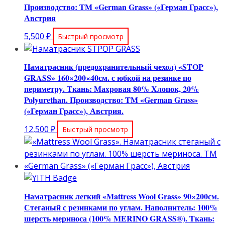
Производство: ТМ «German Grass» («Герман Грасс»),
Австрия
5,500
₽
Быстрый просмотр
Наматрасник (предохранительный чехол) «STOP
GRASS» 160×200×40см. с юбкой на резинке по
периметру. Ткань: Махровая 80% Хлопок, 20%
Polyurethan. Производство: ТМ «German Grass»
(«Герман Грасс»), Австрия.
12,500
₽
Быстрый просмотр
Наматрасник легкий «Mattress Wool Grass» 90×200см.
Стеганый с резинками по углам. Наполнитель: 100%
шерсть мериноса (100% MERINO GRASS®). Ткань: