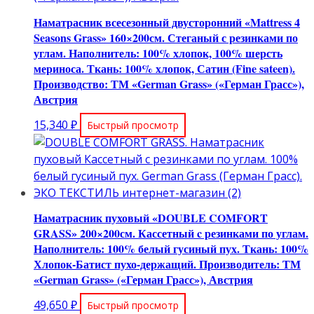
Наматрасник всесезонный двусторонний «Mattress 4
Seasons Grass» 160×200см. Стеганый с резинками по
углам. Наполнитель: 100% хлопок, 100% шерсть
мериноса. Ткань: 100% хлопок, Сатин (Fine sateen).
Производство: ТМ «German Grass» («Герман Грасс»),
Австрия
15,340
₽
Быстрый просмотр
Наматрасник пуховый «DOUBLE COMFORT
GRASS» 200×200см. Кассетный c резинками по углам.
Наполнитель: 100% белый гусиный пух. Ткань: 100%
Хлопок-Батист пухо-держащий. Производитель: ТМ
«German Grass» («Герман Грасс»), Австрия
49,650
₽
Быстрый просмотр