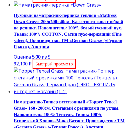
Пуховый наматрасник-перинка теплый «Mattress
Down Grass» 200×200×40см. Кассетного типа с юбкой
на резинке. Наполнитель: 100% белый гусиный пух.
Ткань: 100% COTTON, Сатин пухо-держащий (Fine
sateen). Производство: ТМ «German Grass» («Герман
Грасс»), Австрия
Оценка
5.00
из 5
92,100
₽
Быстрый просмотр
Наматрасник-Топпер всесезонный «Topper Tencel
Grass» 160×200см. Стеганый с резинками по углам.
Наполнитель: 100% Тенсель. Ткань: 100%
Египетский Хлопок-Мако Батист. Производство: ТМ
«German Grass» («Герман Грасс»), Австрия