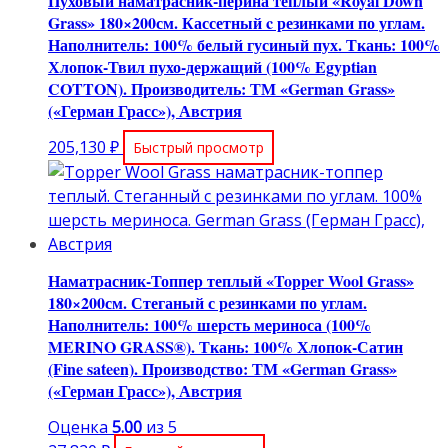
Пуховый наматрасник-перина теплый «Royal Down
Grass» 180×200см. Кассетный c резинками по углам.
Наполнитель: 100% белый гусиный пух. Ткань: 100%
Хлопок-Твил пухо-держащий (100% Egyptian
COTTON). Производитель: ТМ «German Grass»
(«Герман Грасс»), Австрия
205,130
₽
Быстрый просмотр
Наматрасник-Топпер теплый «Topper Wool Grass»
180×200см. Стеганый с резинками по углам.
Наполнитель: 100% шерсть мериноса (100%
MERINO GRASS®). Ткань: 100% Хлопок-Сатин
(Fine sateen). Производство: ТМ «German Grass»
(«Герман Грасс»), Австрия
Оценка
5.00
из 5