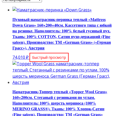
популярности
Пуховый наматрасник-перинка теплый «Mattress
Down Grass» 160×200×40см. Кассетного типа с юбкой
на резинке. Наполнитель: 100% белый гусиный пух.
Ткань: 100% COTTON, Сатин пухо-держащий (Fine
sateen). Производство: ТМ «German Grass» («Герман
Грасс»), Австрия
74,010
₽
Быстрый просмотр
Наматрасник-Топпер теплый «Topper Wool Grass»
160×200см. Стеганый с резинками по углам.
Наполнитель: 100% шерсть мериноса (100%
MERINO GRASS®). Ткань: 100% Хлопок-Сатин
(Fine sateen). Производство: ТМ «German Grass»