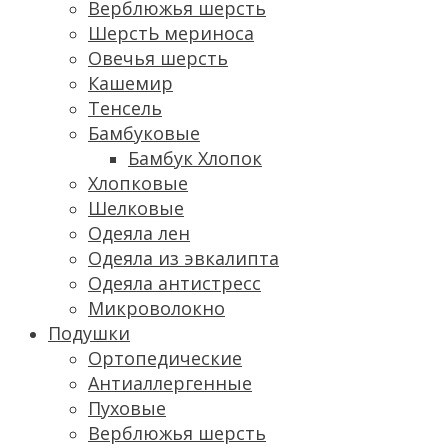
Верблюжья шерсть
ШерстЬ мериноса
Овечья шерсть
Кашемир
Тенсель
Бамбуковые
Бамбук Хлопок
Хлопковые
Шелковые
Одеяла лен
Одеяла из эвкалипта
Одеяла антистресс
Микроволокно
Подушки
Ортопедические
Антиаллергенные
Пуховые
Верблюжья шерсть