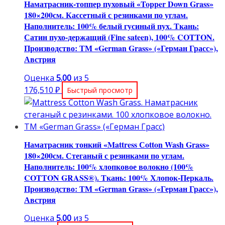
Наматрасник-топпер пуховый «Topper Down Grass»
180×200см. Кассетный с резинками по углам.
Наполнитель: 100% белый гусиный пух. Ткань:
Сатин пухо-держащий (Fine sateen), 100% COTTON.
Производство: ТМ «German Grass» («Герман Грасс»),
Австрия
Оценка
5.00
из 5
176,510
₽
Быстрый просмотр
Наматрасник тонкий «Mattress Сotton Wash Grass»
180×200см. Стеганый с резинками по углам.
Наполнитель: 100% хлопковое волокно (100%
COTТON GRASS®). Ткань: 100% Хлопок-Перкаль.
Производство: ТМ «German Grass» («Герман Грасс»),
Австрия
Оценка
5.00
из 5