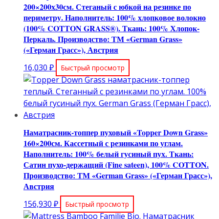
200×200х30см. Стеганый с юбкой на резинке по
периметру. Наполнитель: 100% хлопковое волокно
(100% COTТON GRASS®). Ткань: 100% Хлопок-
Перкаль. Производство: ТМ «German Grass»
(«Герман Грасс»), Австрия
16,030
₽
Быстрый просмотр
Наматрасник-топпер пуховый «Topper Down Grass»
160×200см. Кассетный с резинками по углам.
Наполнитель: 100% белый гусиный пух. Ткань:
Сатин пухо-держащий (Fine sateen), 100% COTTON.
Производство: ТМ «German Grass» («Герман Грасс»),
Австрия
156,930
₽
Быстрый просмотр