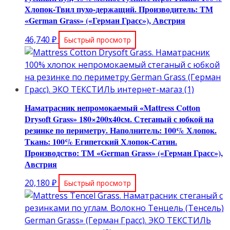
Хлопок-Твил пухо-держащий. Производитель: ТМ
«German Grass» («Герман Грасс»), Австрия
46,740
₽
Быстрый просмотр
Наматрасник непромокаемый «Mattress Cotton
Drysoft Grass» 180×200х40см. Стеганый с юбкой на
резинке по периметру. Наполнитель: 100% Хлопок.
Ткань: 100% Египетский Хлопок-Сатин.
Производство: ТМ «German Grass» («Герман Грасс»),
Австрия
20,180
₽
Быстрый просмотр