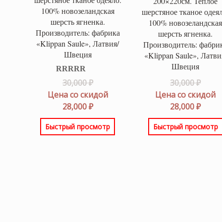
200×220см. Теплое
100% новозеландская
шерстяное тканое одеял
шерсть ягненка.
100% новозеландска
Производитель: фабрика
шерсть ягненка.
«Klippan Saule», Латвия/
Производитель: фабри
Швеция
«Klippan Saule», Латви
Швеция
Оценка
5.00
Первоначальная
Перв
30,000
₽
30,000
₽
из 5
цена
цена
Цена со скидой
Цена со скидой
составляла
Текущая
соста
Теку
28,000
₽
28,000
₽
30,000 ₽.
цена:
30,000
цена:
Быстрый просмотр
Быстрый просмотр
28,000 ₽.
28,000