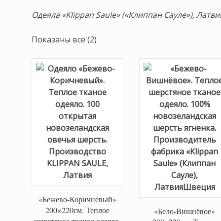
Одеяла «Klippan Saule» («Клиппан Сауле»), Латви
Сортировка:
Показаны все (2)
по
популярности
«Бежево-Коричневый»
200×220см. Теплое
«Бело-Вишнёвое»
шерстяное тканое одеяло.