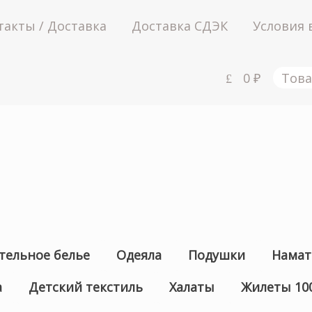
такты / Доставка
Доставка СДЭК
Условия 
0
₽
Това
тельное белье
Одеяла
Подушки
Намат
а
Детский текстиль
Халаты
Жилеты 10