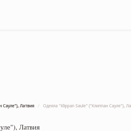
н Сауле"), Латвия
/
Одеяла "Klippan Saule" ("Клиппан Сауле"), Л
уле"), Латвия