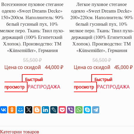
Всесезонное пуховое стеганое
Легкое пуховое стеганое
одеяло «Sweet Dreams Decke»
одеяло «Sweet Dreams Decke»
150×200см. Наполнитель: 90%
200×220см. Наполнитель: 90%
белый гусиный пух, 10%
белый гусиный пух, 10%
мелкое перо. Ткань: Твил пухо-
мелкое перо. Ткань: Твил пухо-
держащий (100% Египетский
держащий (100% Египетский
Хлопок). Производство: ТМ
Хлопок). Производство: ТМ
«Künsemüller», Германия
«Künsemüller», Германия
Первоначальная
Первонач
55,500
₽
56,500
₽
цена
Текущая
цена
Цена со скидой
44,000
₽
Цена со скидой
45,000
₽
составляла
цена:
составлял
Быстрый
Быстрый
55,500 ₽.
44,000 ₽.
56,500 ₽.
РАСПРОДАЖА
РАСПРОДАЖА
просмотр
просмотр
Категории товаров