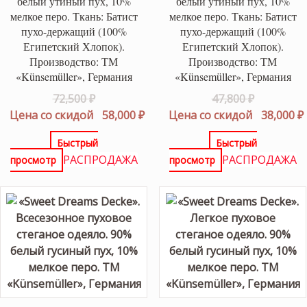
белый утиный пух, 10%
белый утиный пух, 10%
мелкое перо. Ткань: Батист
мелкое перо. Ткань: Батист
пухо-держащий (100%
пухо-держащий (100%
Египетский Хлопок).
Египетский Хлопок).
Производство: ТМ
Производство: ТМ
«Künsemüller», Германия
«Künsemüller», Германия
Первоначальная
Первонач
72,500
₽
47,800
₽
цена
Текущая
цена
Цена со скидой
58,000
₽
Цена со скидой
38,000
₽
составляла
цена:
составлял
Быстрый
Быстрый
72,500 ₽.
58,000 ₽.
47,800 ₽.
РАСПРОДАЖА
РАСПРОДАЖА
просмотр
просмотр