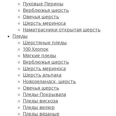
Пуховые Перины
Верблюжья шерсть
Овечья шерсть
Шерсть мериноса
Наматрасники открытая шерсть
Пледы
Шерстяные пледы
100 Хлопок
Мягкие пледы
Верблюжья шерсть
Шерсть мериноса
Шерсть альпака
Новозеландск, шерсть
Овечья шерсть
Пледы-Покрывала
Пледы вискоза
Пледы велюр
Пледы вязаные