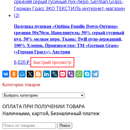
Подушка пуховая «Optima Familie Down-Оптима»
средняя 50х70см. Наполнитель: 50% серый гусиный
пух, 50% мелкое перо. Ткань: Twill пухо-держащий,
100% Хлопок. Производство: ТМ «German Grass»
(«Герман Грасс»), Австрия
6,020
₽
Быстрый просмотр
Категории товаров
ОПЛАТА ПРИ ПОЛУЧЕНИИ ТОВАРА
Наличными, картой, Безналичный платеж
Искать:
Поиск