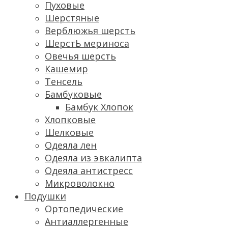
Пуховые
Шерстяные
Верблюжья шерсть
ШерстЬ мериноса
Овечья шерсть
Кашемир
Тенсель
Бамбуковые
Бамбук Хлопок
Хлопковые
Шелковые
Одеяла лен
Одеяла из эвкалипта
Одеяла антистресс
Микроволокно
Подушки
Ортопедические
Антиаллергенные