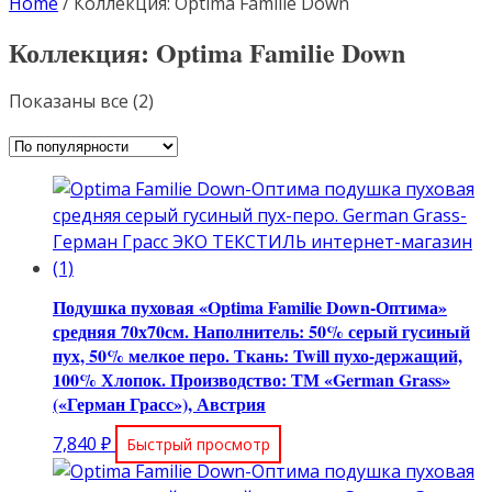
Home
/
Коллекция: Optima Familie Down
Коллекция: Optima Familie Down
Сортировка:
Показаны все (2)
по
популярности
Подушка пуховая «Optima Familie Down-Оптима»
средняя 70х70см. Наполнитель: 50% серый гусиный
пух, 50% мелкое перо. Ткань: Twill пухо-держащий,
100% Хлопок. Производство: ТМ «German Grass»
(«Герман Грасс»), Австрия
7,840
₽
Быстрый просмотр