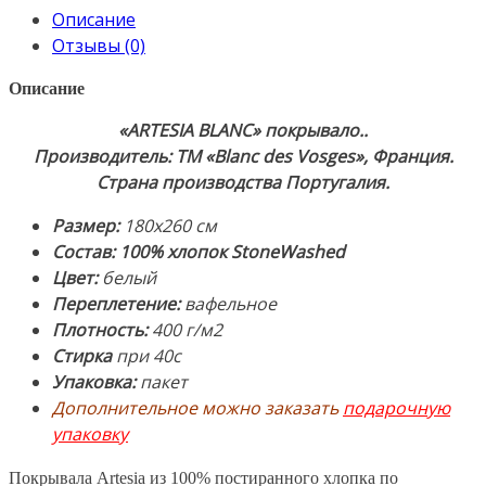
180х260см.
Описание
Состав:
Отзывы (0)
100%
Хлопок-
Описание
StoneWashed.
«ARTESIA
BLANC» покрывало.
.
Производитель:
Производитель: ТМ «Blanc des Vosges», Франция.
ТМ
Страна производства Португалия.
«Blanc
des
Размер:
180х260 см
Vosges»,
Состав: 100% хлопок StoneWashed
Франция.
Цвет:
белый
Страна
Переплетение:
вафельное
производства
Плотность:
400 г/м2
Португалия
Стирка
при 40c
Упаковка:
пакет
Дополнительное можно заказать
подарочную
упаковку
Покрывала Artesia из 100% постиранного хлопка по