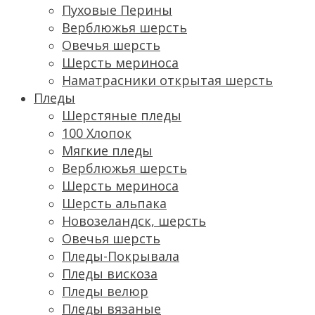
Пуховые Перины
Верблюжья шерсть
Овечья шерсть
Шерсть мериноса
Наматрасники открытая шерсть
Пледы
Шерстяные пледы
100 Хлопок
Мягкие пледы
Верблюжья шерсть
Шерсть мериноса
Шерсть альпака
Новозеландск, шерсть
Овечья шерсть
Пледы-Покрывала
Пледы вискоза
Пледы велюр
Пледы вязаные