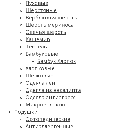
Пуховые
Шерстяные
Верблюжья шерсть
ШерстЬ мериноса
Овечья шерсть
Кашемир
Тенсель
Бамбуковые
Бамбук Хлопок
Хлопковые
Шелковые
Одеяла лен
Одеяла из эвкалипта
Одеяла антистресс
Микроволокно
Подушки
Ортопедические
Антиаллергенные