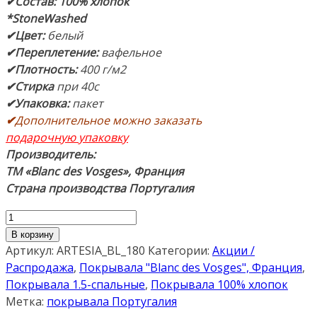
✔Состав: 100% хлопок
*StoneWashed
✔Цвет:
белый
✔Переплетение:
вафельное
✔Плотность:
400 г/м2
✔Стирка
при 40c
✔Упаковка:
пакет
✔
Дополнительное можно заказать
подарочную упаковку
Производитель:
ТМ «Blanc des Vosges», Франция
Страна производства Португалия
Количество
товара
В корзину
Покрывало
Артикул:
ARTESIA_BL_180
Категории:
Акции /
«ARTESIA
Распродажа
,
Покрывала "Blanc des Vosges", Франция
,
BLANC»
Покрывала 1.5-спальные
,
Покрывала 100% хлопок
(белый)
Метка:
покрывала Португалия