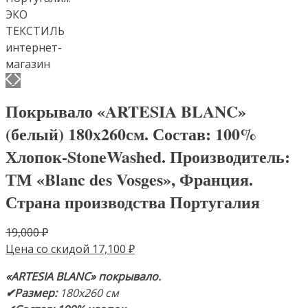
Покрывало «ARTESIA BLANC»
(белый) 180х260см. Состав: 100%
Хлопок-StoneWashed. Производитель:
ТМ «Blanc des Vosges», Франция.
Страна производства Португалия
Первоначальная
19,000
₽
цена
Текущая
Цена со скидой
17,100
₽
составляла
цена:
«ARTESIA BLANC»
покрывало.
19,000 ₽.
17,100 ₽.
✔Размер:
180х260 см