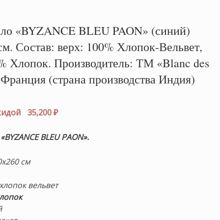
ало «BYZANCE BLEU PAON» (синий)
м. Состав: верх: 100% Хлопок-Вельвет,
0% Хлопок. Производитель: ТМ «Blanc des
 Франция (страна производства Индия)
рвоначальная
на
Текущая
скидой
35,200
₽
тавляла
цена:
100 ₽.
35,200 ₽.
 «BYZANCE BLEU PAON».
х260 см
хлопок вельвет
хлопок
й