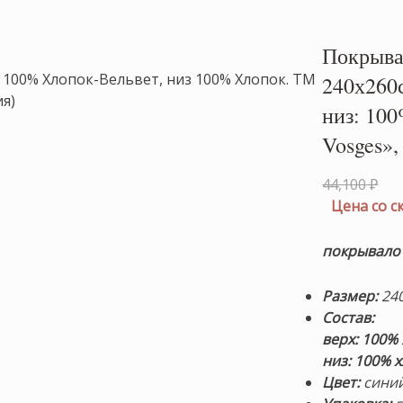
Покрыв
240х260с
низ: 10
Vosges»,
Пе
44,100
₽
це
Цена со 
сос
44,
покрывало
Размер:
240
Состав:
верх:
100%
низ: 100% 
Цвет:
сини