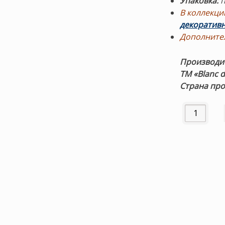
Упаковка:
В коллекци
декоратив
Дополните
Производи
ТМ «Blanc 
Страна про
Количество