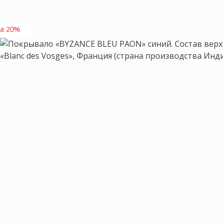
а 20%