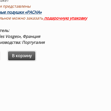
пакет
и представлены
ные подушки «PACHA»
льное можно заказать
подарочную упаковку
тель:
des Vosges», Франция
изводства: Португалия
 товара Покрывало «BYZANCE BLEU PAON» (синий) 240х260
В корзину