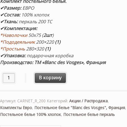
Комплект
постельного белья.
✔Размер
:
ЕВРО
✔Состав
:
100% хлопок
✔Ткань:
перкаль 200 TC
✔Комплектация
:
*Наволочки
50х75 (
2шт
)
*Пододеяльник
200×220
(1)
*Простынь
280×320
(1)
✔Упаковка:
подарочная коробка
Производство: ТМ «Blanc des Vosges», Франция
Количество товара «Carnet De Voyage Rose» (розовый). 
В корзину
Артикул:
CARNET_R_200
Категорий:
Акции / Распродажа
,
Комплекты Евро
,
Постельное белье "Blanc des Vosges", Франция
,
Постельное белье 100% хлопок
,
Постельное белье перкаль