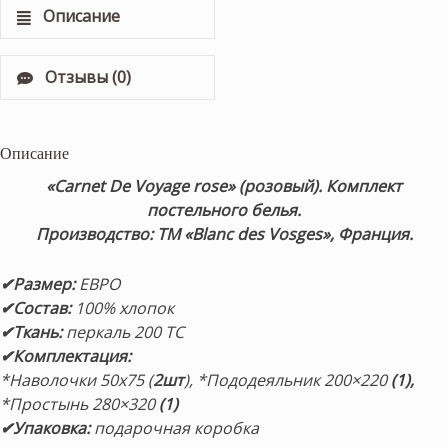
Описание
Отзывы (0)
Описание
«Carnet De Voyage rose
» (розовый). Комплект
постельного белья.
Производство: ТМ «Blanc des Vosges», Франция.
✔Размер
:
ЕВРО
✔Состав
:
100% хлопок
✔Ткань:
перкаль 200 TC
✔Комплектация
:
*Наволочки 50х75 (
2шт
),
*Пододеяльник 200×220
(1),
*Простынь 280×320
(1)
✔Упаковка:
подарочная коробка