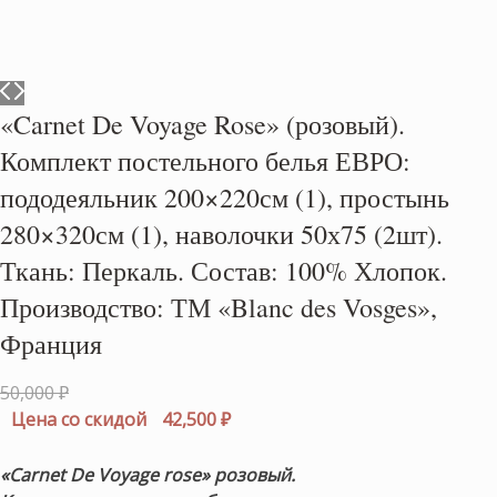
«Carnet De Voyage Rose» (розовый).
Комплект постельного белья ЕВРО:
пододеяльник 200×220см (1), простынь
280×320см (1), наволочки 50х75 (2шт).
Ткань: Перкаль. Состав: 100% Хлопок.
Производство: ТМ «Blanc des Vosges»,
Франция
Первоначальная
50,000
₽
цена
Текущая
Цена со скидой
42,500
₽
составляла
цена:
50,000 ₽.
42,500 ₽.
«Carnet De Voyage rose
» розовый.