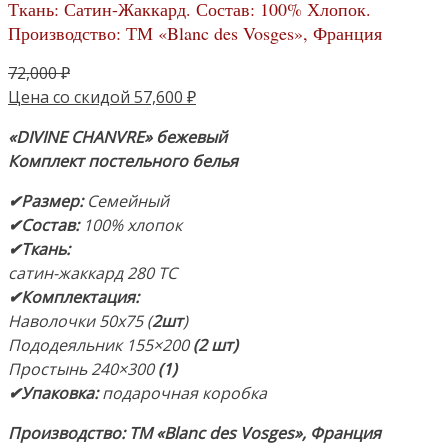
Ткань: Сатин-Жаккард. Состав: 100% Хлопок.
Производство: ТМ «Blanc des Vosges», Франция
Первоначальная
72,000
₽
цена
Текущая
Цена со скидой
57,600
₽
составляла
цена:
«DIVINE CHANVRE
» бежевый
72,000 ₽.
57,600 ₽.
Комплект
постельного белья
✔Размер
:
Семейный
✔Состав
:
100% хлопок
✔Ткань:
сатин-жаккард 280 TC
✔Комплектация
:
Наволочки 50х75 (
2шт
)
Пододеяльник 155×200
(2 шт)
Простынь 240×300
(1)
✔Упаковка:
подарочная коробка
Производство: ТМ «Blanc des Vosges», Франция