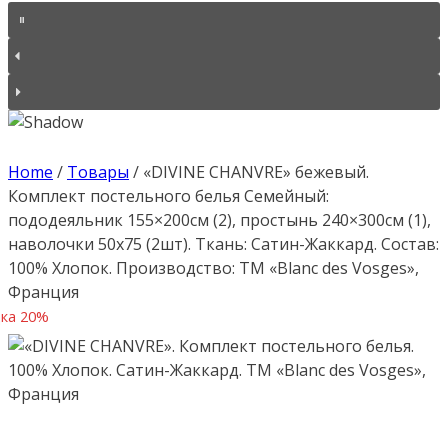
Home
/
Товары
/
«DIVINE CHANVRE» бежевый.
Комплект постельного белья Семейный:
пододеяльник 155×200см (2), простынь 240×300см (1),
наволочки 50х75 (2шт). Ткань: Сатин-Жаккард. Состав:
100% Хлопок. Производство: ТМ «Blanc des Vosges»,
Франция
ка 20%