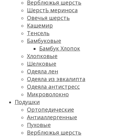
Верблюжья шерсть
ШерстЬ мериноса
Овечья шерсть
Кашемир
Тенсель
Бамбуковые
Бамбук Хлопок
Хлопковые
Шелковые
Одеяла лен
Одеяла из эвкалипта
Одеяла антистресс
Микроволокно
Подушки
Ортопедические
Антиаллергенные
Пуховые
Верблюжья шерсть