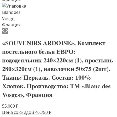
«SOUVENIRS ARDOISE». Комплект
постельного белья ЕВРО:
пододеяльник 240×220см (1), простынь
280×320см (1), наволочки 50х75 (2шт).
Ткань: Перкаль. Состав: 100%
Хлопок. Производство: ТМ «Blanc des
Vosges», Франция
Первоначальная
55,000
₽
цена
Текущая
Цена со скидой
46,750
₽