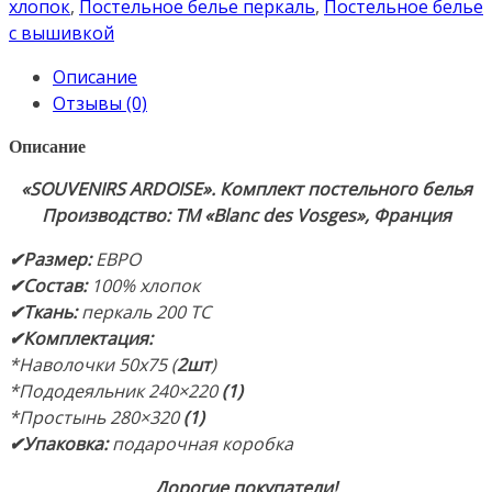
постельного
хлопок
,
Постельное белье перкаль
,
Постельное белье
белья
с вышивкой
ЕВРО:
Описание
пододеяльник
Отзывы (0)
240×220см
(1),
Описание
простынь
«SOUVENIRS ARDOISE
». Комплект постельного белья
280×320см
Производство: ТМ «Blanc des Vosges», Франция
(1),
наволочки
✔Размер
:
ЕВРО
50х75
✔Состав
:
100% хлопок
(2шт).
✔Ткань:
перкаль 200 TC
Ткань:
✔Комплектация
:
Перкаль.
*Наволочки 50х75 (
2шт
)
Состав:
*Пододеяльник 240×220
(1)
100%
*Простынь 280×320
(1)
Хлопок.
✔Упаковка:
подарочная коробка
Производство:
ТМ
Дорогие покупатели!