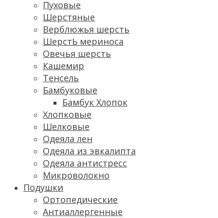
Пуховые
Шерстяные
Верблюжья шерсть
ШерстЬ мериноса
Овечья шерсть
Кашемир
Тенсель
Бамбуковые
Бамбук Хлопок
Хлопковые
Шелковые
Одеяла лен
Одеяла из эвкалипта
Одеяла антистресс
Микроволокно
Подушки
Ортопедические
Антиаллергенные