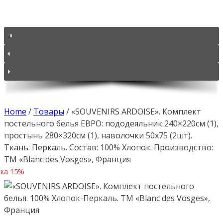
Home
/
Товары
/
«SOUVENIRS ARDOISE». Комплект
постельного белья ЕВРО: пододеяльник 240×220см (1),
простынь 280×320см (1), наволочки 50х75 (2шт).
Ткань: Перкаль. Состав: 100% Хлопок. Производство:
ТМ «Blanc des Vosges», Франция
ка 15%