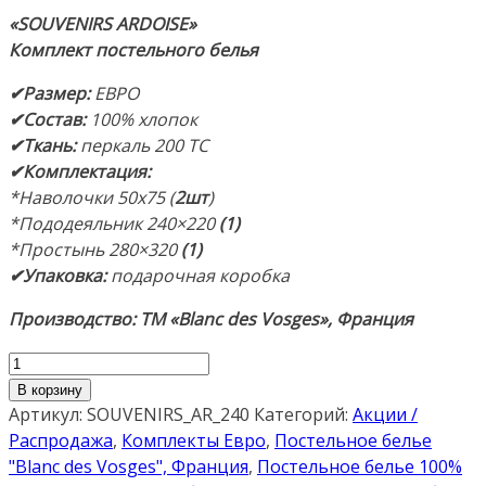
составляла
цена:
«SOUVENIRS ARDOISE
»
55,000 ₽.
46,750 ₽.
Комплект
постельного белья
✔Размер
:
ЕВРО
✔Состав
:
100% хлопок
✔Ткань:
перкаль 200 TC
✔Комплектация
:
*Наволочки 50х75 (
2шт
)
*Пододеяльник 240×220
(1)
*Простынь 280×320
(1)
✔Упаковка:
подарочная коробка
Производство: ТМ «Blanc des Vosges», Франция
Количество
товара
В корзину
«SOUVENIRS
Артикул:
SOUVENIRS_AR_240
Категорий:
Акции /
ARDOISE».
Распродажа
,
Комплекты Евро
,
Постельное белье
Комплект
"Blanc des Vosges", Франция
,
Постельное белье 100%