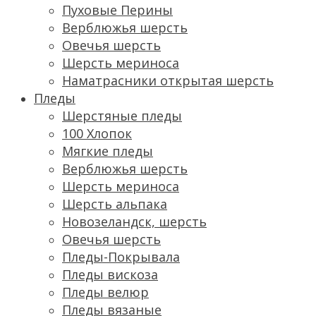
Пуховые Перины
Верблюжья шерсть
Овечья шерсть
Шерсть мериноса
Наматрасники открытая шерсть
Пледы
Шерстяные пледы
100 Хлопок
Мягкие пледы
Верблюжья шерсть
Шерсть мериноса
Шерсть альпака
Новозеландск, шерсть
Овечья шерсть
Пледы-Покрывала
Пледы вискоза
Пледы велюр
Пледы вязаные