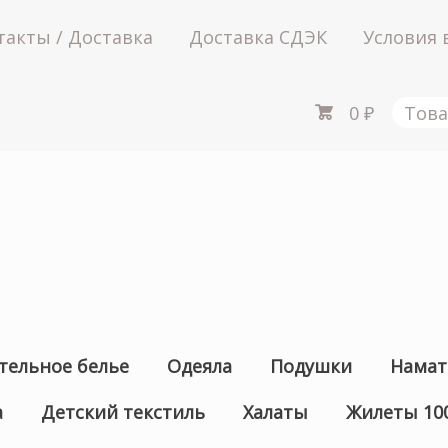
такты / Доставка
Доставка СДЭК
Условия 
0
₽
Това
тельное белье
Одеяла
Подушки
Намат
а
Детский текстиль
Халаты
Жилеты 10