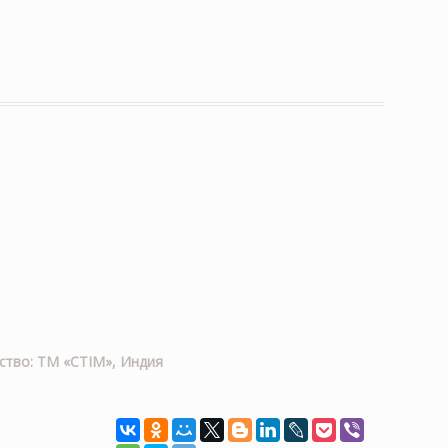
ство: ТМ «CTIM», Индия