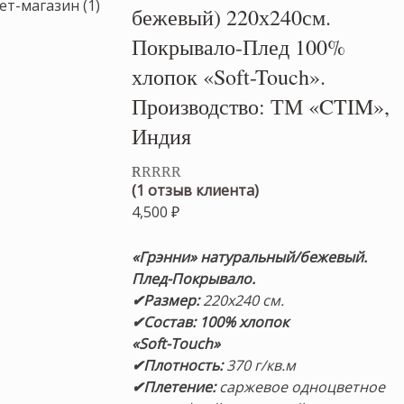
бежевый) 220х240см.
Покрывало-Плед 100%
хлопок «Soft-Touch».
Производство: ТМ «CTIM»,
Индия
(
1
отзыв клиента)
Рейтинг
1
5.00
из 5 на
4,500
₽
основе
опроса
пользователя
«Грэнни» натуральный/бежевый.
Плед-Покрывало.
✔Размер:
220х240 см.
✔Состав: 100% хлопок
«Soft-Touch»
✔Плотность:
370 г/кв.м
✔Плетение:
саржевое одноцветное