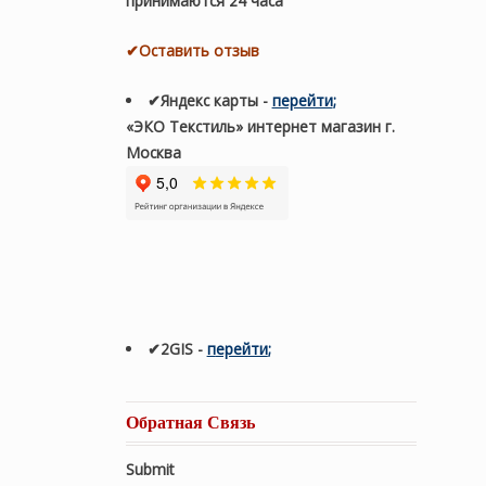
принимаются 24 часа
✔Оставить отзыв
✔Яндекс карты
-
перейти
;
«ЭКО Текстиль» интернет магазин г.
Москва
✔2GIS
-
п
ерейти
;
Обратная Связь
Submit