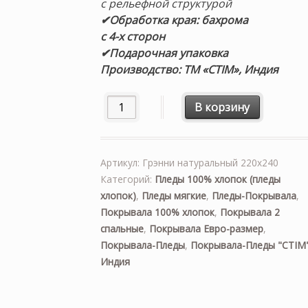
с рельефной структурой
✔Обработка края: бахрома
с 4-х сторон
✔Подарочная упаковка
Производство: ТМ «CTIM», Индия
Количество товара «Грэнни» (натура
В корзину
Артикул:
Грэнни натуральный 220х240
Категорий:
Пледы 100% хлопок (пледы
хлопок)
,
Пледы мягкие
,
Пледы-Покрывала
,
Покрывала 100% хлопок
,
Покрывала 2
спальные
,
Покрывала Евро-размер
,
Покрывала-Пледы
,
Покрывала-Пледы "CTIM"
Индия