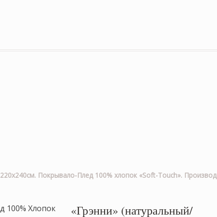
220х240см. Покрывало-Плед 100% хлопок «Soft-Touch». Производ
«Грэнни» (натуральный/