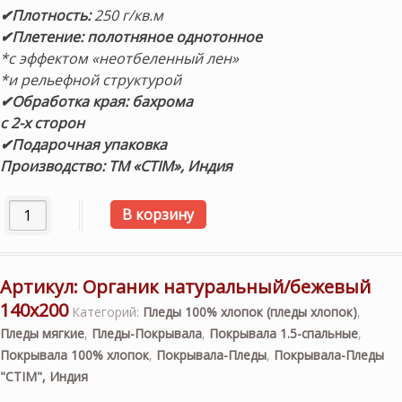
✔Плотность:
250 г/кв.м
✔Плетение: полотняное однотонное
*с эффектом «неотбеленный лен»
*и рельефной структурой
✔Обработка края: бахрома
с 2-х сторон
✔Подарочная упаковка
Производство: ТМ «CTIM», Индия
Количество товара «Органик» (натуральный/бежевый) 1
В корзину
Артикул:
Органик натуральный/бежевый
140х200
Категорий:
Пледы 100% хлопок (пледы хлопок)
,
Пледы мягкие
,
Пледы-Покрывала
,
Покрывала 1.5-спальные
,
Покрывала 100% хлопок
,
Покрывала-Пледы
,
Покрывала-Пледы
"CTIM", Индия