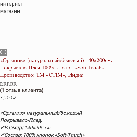
«Органик» (натуральный/бежевый) 140х200см.
Покрывало-Плед 100% хлопок «Soft-Touch».
Производство: ТМ «CTIM», Индия
(
1
отзыв клиента)
Рейтинг
1
5.00
из 5 на
3,200
₽
основе
опроса
пользователя
«Органик» натуральный/бежевый
Покрывало-Плед.
✔Размер:
140х200 см.
✔Состав: 100% хлопок «Soft-Touch»