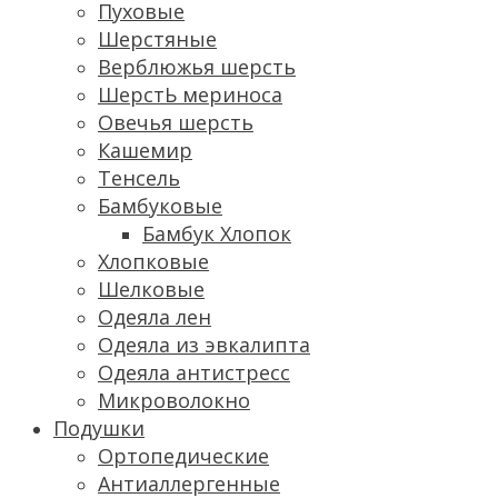
Пуховые
Шерстяные
Верблюжья шерсть
ШерстЬ мериноса
Овечья шерсть
Кашемир
Тенсель
Бамбуковые
Бамбук Хлопок
Хлопковые
Шелковые
Одеяла лен
Одеяла из эвкалипта
Одеяла антистресс
Микроволокно
Подушки
Ортопедические
Антиаллергенные