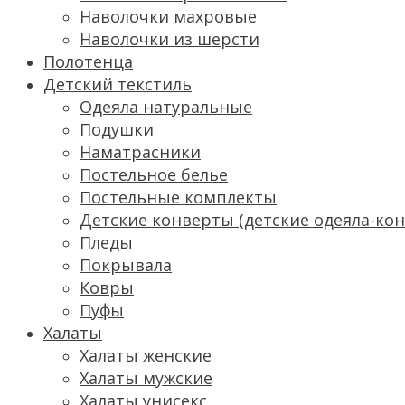
Наволочки махровые
Наволочки из шерсти
Полотенца
Детский текстиль
Одеяла натуральные
Подушки
Наматрасники
Постельное белье
Постельные комплекты
Детские конверты (детские одеяла-ко
Пледы
Покрывала
Ковры
Пуфы
Халаты
Халаты женские
Халаты мужские
Халаты унисекс