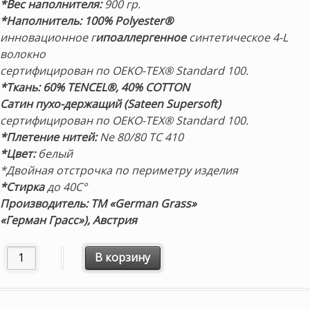
*Вес наполнителя:
900 гр.
*Наполнитель: 100% Polyester®
инновационное г
ипоаллергенное
синтетическое 4-L
волокно
сертифицирован по OEKO-TEX® Standard 100.
*Ткань:
60% TENCEL®, 40% COTТON
Сатин пухо-держащий (Sateen Supersoft)
сертифицирован по OEKO-TEX® Standard 100.
*Плетение нитей:
Ne 80/80 TC 410
*Цвет:
белый
*Двойная отстрочка по периметру изделия
*Стирка
до 40С°
Производитель: ТМ «German Grass»
«Герман Грасс»), Австрия
Количество товара Подушка анти-аллергенная регулируе
В корзину