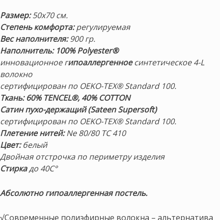
Размер:
50х70 см.
Степень комфорта:
регулируемая
Вес наполнителя:
900 гр.
Наполнитель: 100% Polyester®
инновационное г
ипоаллергенное
синтетическое 4-L
волокно
сертифицирован по OEKO-TEX® Standard 100.
Ткань:
60% TENCEL®, 40% COTТON
Сатин пухо-держащий (Sateen Supersoft)
сертифицирован по OEKO-TEX® Standard 100.
Плетение нитей:
Ne 80/80 TC 410
Цвет:
белый
Двойная отстрочка по периметру изделия
Стирка
до 40С°
Абсолютно гипоаллергенная постель.
√Современные полиэфирные волокна – альтернатива