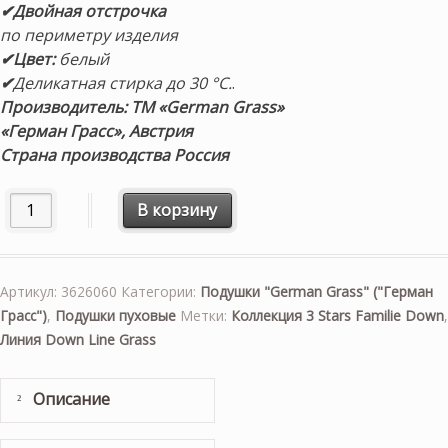
✔Двойная отстрочка
по периметру изделия
✔Цвет:
белый
✔
Деликатная стирка до 30 °С.
.
Производитель: ТМ «German Grass»
«Герман Грасс», Австрия
Страна производства Россия
Количество товара Подушка пуховая «3 Stars Familie Do
В корзину
Артикул:
3626060
Категории:
Подушки "German Grass" ("Герман
Грасс")
,
Подушки пуховые
Метки:
Коллекция 3 Stars Familie Down
,
Линия Down Line Grass
Описание