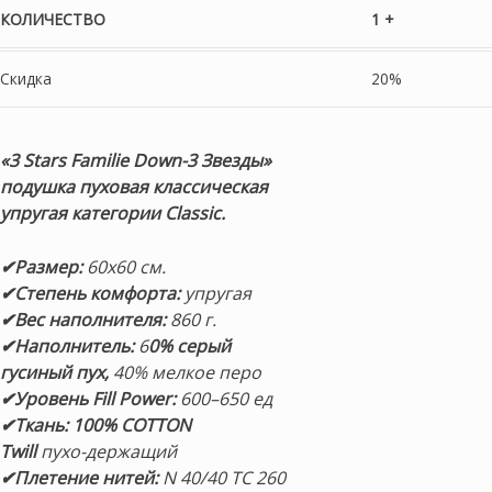
КОЛИЧЕСТВО
1 +
Скидка
20%
«3 Stars Familie Down-3 Звезды»
подушка пуховая классическая
упругая категории Classic.
✔Размер:
60х60 см.
✔Степень комфорта:
упругая
✔Вес наполнителя:
860 г.
✔Наполнитель:
6
0% серый
гусиный пух,
40% мелкое перо
✔Уровень Fill Power:
600–650 ед
✔Ткань:
100% COTTON
Twill
пухо-держащий
✔Плетение нитей:
N 40/40 TC 260