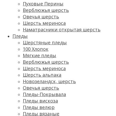
Пуховые Перины
Верблюжья шерсть
Овечья шерсть
Шерсть мериноса
Наматрасники открытая шерсть
Пледы
Шерстяные пледы
100 Хлопок
Мягкие пледы
Верблюжья шерсть
Шерсть мериноса
Шерсть альпака
Новозеландск, шерсть
Овечья шерсть
Пледы-Покрывала
Пледы вискоза
Пледы велюр
Пледы вязаные