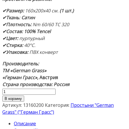
✔Размер:
160х200х40 см.
(1 шт.)
✔Ткань
:
С
атин
✔Плотность:
Nm 60/60 ТС 320
✔Состав: 100% Tencel
✔Цвет:
пурпурный
✔Стирка:
40°С.
✔Упаковка:
ПВХ конверт
Производитель:
ТМ «German Grass»
«Герман Грасс»,
Австрия
Страна производства: Россия
Количество
товара
В корзину
«Purple
Артикул:
13160200
Категория:
Простыни "German
Brilliant
Grass" ("Герман Грасс")
Grass».
Описание
Простыня