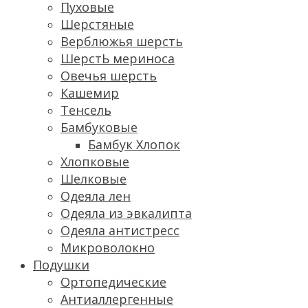
Пуховые
Шерстяные
Верблюжья шерсть
ШерстЬ мериноса
Овечья шерсть
Кашемир
Тенсель
Бамбуковые
Бамбук Хлопок
Хлопковые
Шелковые
Одеяла лен
Одеяла из эвкалипта
Одеяла антистресс
Микроволокно
Подушки
Ортопедические
Антиаллергенные