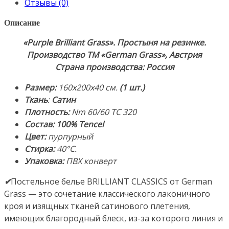
Отзывы (0)
на
резинке
Описание
160х200х40см.
«Purple Brilliant Grass». Простыня на резинке.
Ткань:
Производство ТМ «German Grass», Австрия
Сатин.
Страна производства: Россия
Состав:
100%
Размер:
160х200х40 см.
(1 шт.)
Tencel®
Ткань
:
С
атин
(Тенсель).
Плотность:
Nm 60/60 ТС 320
Производитель:
Состав: 100% Tencel
ТМ
Цвет:
пурпурный
«German
Стирка:
40°С.
Grass»
Упаковка:
ПВХ конверт
(«Герман
Грасс»),
✔
Постельное белье BRILLIANT CLASSICS от German
Австрия.
Grass — это сочетание классического лаконичного
Страна
кроя и изящных тканей сатинового плетения,
производства:
имеющих благородный блеск, из-за которого линия и
Россия