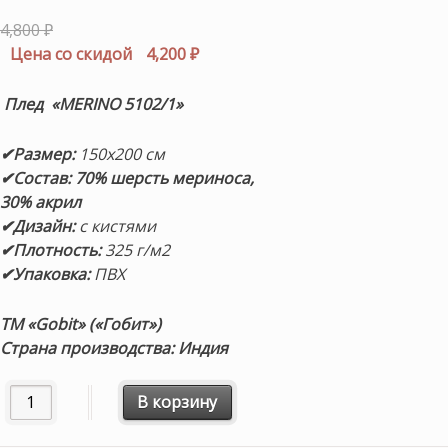
Первоначальная
4,800
₽
цена
Текущая
Цена со скидой
4,200
₽
составляла
цена:
4,800 ₽.
4,200 ₽.
Плед «MERINO 5102/1»
✔Размер:
150х200 см
✔Состав:
70% шерсть мериноса,
30% акрил
✔Дизайн:
с кистями
✔Плотность:
325 г/м2
✔Упаковка:
ПВХ
ТМ «Gobit» («Гобит»)
Страна производства: Индия
Количество товара «MERINO 5102/1» 150х200см. Плед 70%
В корзину