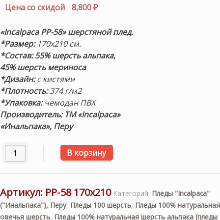
цена
Текущая
Цена со скидой
8,800
₽
составляла
цена:
9,500 ₽.
8,800 ₽.
«Incalpaca PP-58»
шерстяной плед.
*Размер:
170х210 см.
*Состав:
55% шерсть альпака,
45% шерсть мериноса
*Дизайн:
с кистями
*Плотность:
374 г/м2
*Упаковка:
чемодан ПВХ
Производитель: ТМ «Incalpaca»
«Инальпака», Перу
Количество товара Шерстяной плед с кистями "Incalpaca
В корзину
Артикул:
PP-58 170х210
Категорий:
Пледы "Incalpaca"
("Инальпака"), Перу
,
Пледы 100 шерсть
,
Пледы 100% натуральная
овечья шерсть
,
Пледы 100% натуральная шерсть альпака (пледы