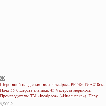
Шерстяной плед с кистями «Incalpaca PP-58» 170х210см.
Плед 55% шерсть альпака, 45% шерсть мериноса.
Производитель: ТМ «Incalpaca» («Инальпака»), Перу
Первоначальная
9,500
₽