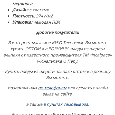
мериноса
"Incalpaca"
Дизайн:
с кистями
("Инальпака"),
Плотность:
374 г/м2
Перу
Упаковка:
чемодан ПВХ
Дорогие покупатели!
В интернет магазине «ЭКО Текстиль» Вы можете
купить ОПТОМ и в РОЗНИЦУ пледы из шерсти
альпаки от известного производителя ТМ «Incalpaca»
(«Инальпака»), Перу.
Купить пледы из шерсти альпака оптом и в розницу
Вы можете:
позвоним нам
по телефонам
или сделать онлайн
заказ на сайте,
а так же
в пунктах самовывоза
.
Доставка в регионы России и Международная