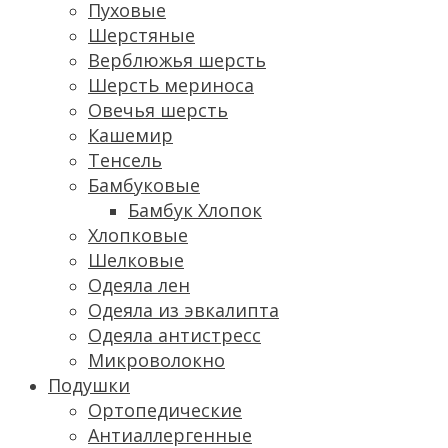
Пуховые
Шерстяные
Верблюжья шерсть
ШерстЬ мериноса
Овечья шерсть
Кашемир
Тенсель
Бамбуковые
Бамбук Хлопок
Хлопковые
Шелковые
Одеяла лен
Одеяла из эвкалипта
Одеяла антистресс
Микроволокно
Подушки
Ортопедические
Антиаллергенные