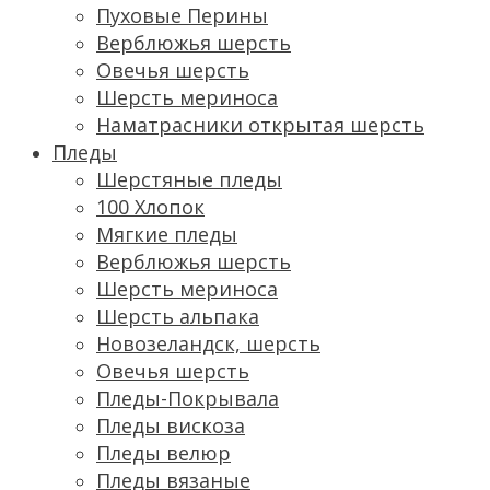
Пуховые Перины
Верблюжья шерсть
Овечья шерсть
Шерсть мериноса
Наматрасники открытая шерсть
Пледы
Шерстяные пледы
100 Хлопок
Мягкие пледы
Верблюжья шерсть
Шерсть мериноса
Шерсть альпака
Новозеландск, шерсть
Овечья шерсть
Пледы-Покрывала
Пледы вискоза
Пледы велюр
Пледы вязаные