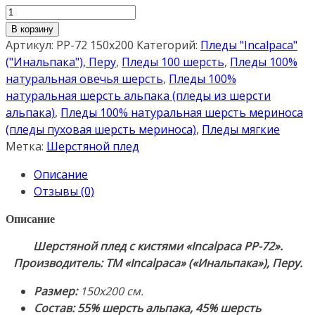
Количество
товара
В корзину
Шерстяной
Артикул:
PP-72 150х200
Категорий:
Пледы "Incalpaca"
плед
("Инальпака"), Перу
,
Пледы 100 шерсть
,
Пледы 100%
с
натуральная овечья шерсть
,
Пледы 100%
кистями
натуральная шерсть альпака (пледы из шерсти
"Incalpaca
альпака)
,
Пледы 100% натуральная шерсть мериноса
PP-
(пледы пуховая шерсть мериноса)
,
Пледы мягкие
72"
Метка:
Шерстяной плед
150х200см.
Описание
Плед
Отзывы (0)
55%
шерсть
Описание
альпака,
Шерстяной плед с кистями «Incalpaca PP-72».
45%
Производитель: ТМ «Incalpaca» («Инальпака»), Перу.
шерсть
мериноса.
Размер:
150х200 см.
Производитель:
Состав:
55% шерсть альпака,
45% шерсть
ТМ