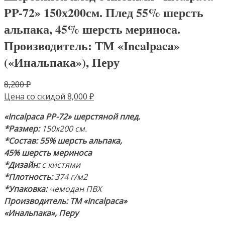
PP-72» 150х200см. Плед 55% шерсть
альпака, 45% шерсть мериноса.
Производитель: ТМ «Incalpaca»
(«Инальпака»), Перу
Первоначальная
8,200
₽
цена
Текущая
Цена со скидой
8,000
₽
составляла
цена:
«Incalpaca PP-72»
шерстяной плед.
8,200 ₽.
8,000 ₽.
*Размер:
150х200 см.
*Состав:
55% шерсть альпака,
45% шерсть мериноса
*Дизайн:
с кистями
*Плотность:
374 г/м2
*Упаковка:
чемодан ПВХ
Производитель: ТМ «Incalpaca»
«Инальпака», Перу