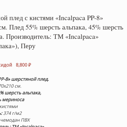
й плед с кистями «Incalpaca PP-8»
см. Плед 55% шерсть альпака, 45% шерсть
а. Производитель: ТМ «Incalpaca»
пака»), Перу
воначальная
а
Текущая
скидой
8,800
₽
авляла
цена:
 ₽.
8,800 ₽.
PP-8»
шерстяной плед.
0х210 см.
% шерсть альпака,
ь мериноса
кистями
:
374 г/м2
:
чемодан ПВХ
ель: ТМ «Incalpaca»