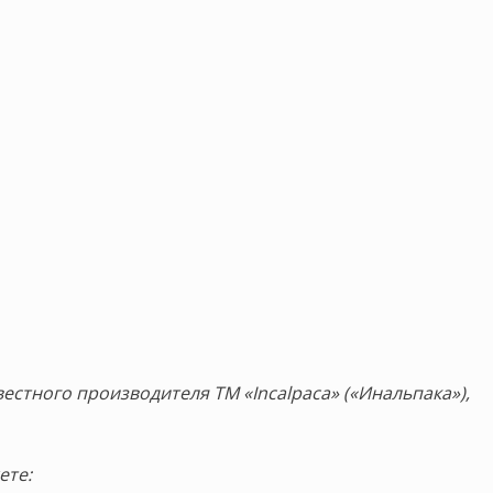
стного производителя ТМ «Incalpaca» («Инальпака»),
ете: