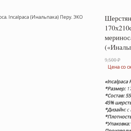
Шерстяно
170х210
меринос
(«Иналь
Пер
9,500
₽
цен
Цена со 
сост
9,500
«Incalpaca 
*Размер:
17
*Состав:
55
45% шерст
*Дизайн:
с 
*Плотность
*Упаковка
Производит