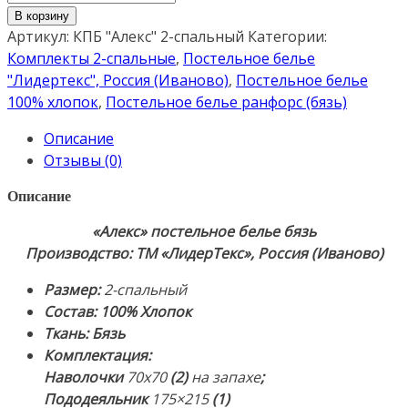
товара
В корзину
Постельное
Артикул:
КПБ "Алекс" 2-спальный
Категории:
белье
Комплекты 2-спальные
,
Постельное белье
бязь
"Лидертекс", Россия (Иваново)
,
Постельное белье
«Алекс».
100% хлопок
,
Постельное белье ранфорс (бязь)
Комплект
Описание
2-
Отзывы (0)
спальный
пододеяльник
Описание
215×175см
«Алекс» постельное белье бязь
(1),
Производство: ТМ «ЛидерТекс», Россия (Иваново)
простынь
220×200см
Размер:
2-спальный
(1),
Состав: 100% Хлопок
наволочки
Ткань: Бязь
70х70см
Комплектация:
(2).
Наволочки
70х70
(2)
на запахе
;
Ткань:
Пододеяльник
175×215
(1)
Бязь.