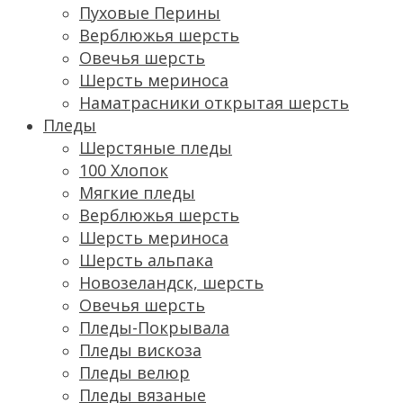
Пуховые Перины
Верблюжья шерсть
Овечья шерсть
Шерсть мериноса
Наматрасники открытая шерсть
Пледы
Шерстяные пледы
100 Хлопок
Мягкие пледы
Верблюжья шерсть
Шерсть мериноса
Шерсть альпака
Новозеландск, шерсть
Овечья шерсть
Пледы-Покрывала
Пледы вискоза
Пледы велюр
Пледы вязаные