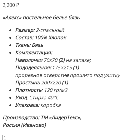
2,200
₽
«Алекс» постельное белье бязь
Размер:
2-спальный
Состав: 100% Хлопок
Ткань: Бязь
Комплектация:
Наволочки
70х70
(2)
на запахе
;
Пододеяльник
175×215
(1)
прорезное отверсти
е
прошито под улитку
Простынь
200×220
(1)
Плотность
:
120 гр/м2
Уход
: Стирка 40°С
Упаковка:
коробка
Производство: ТМ «ЛидерТекс»,
Россия (Иваново)
Количество