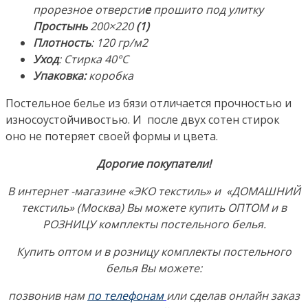
прорезное отверсти
е
прошито под улитку
Состав:
Простынь
200×220
(1)
100%
Плотность
:
120 гр/м2
Хлопок.
Уход
: Стирка 40°С
Производство:
Упаковка:
коробка
ТМ
«ЛидерТекс»,
Постельное белье из бязи отличается прочностью и
Россия
износоустойчивостью. И после двух сотен стирок
(Иваново)
оно не потеряет своей формы и цвета.
Дорогие покупатели!
В интернет -магазине «ЭКО текстиль» и «ДОМАШНИЙ
текстиль» (Москва) Вы можете купить ОПТОМ и в
РОЗНИЦУ комплекты постельного белья.
Купить оптом и в розницу комплекты постельного
белья Вы можете:
позвонив нам
по телефонам
или сделав онлайн заказ