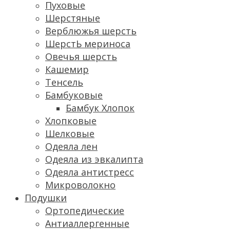
Пуховые
Шерстяные
Верблюжья шерсть
ШерстЬ мериноса
Овечья шерсть
Кашемир
Тенсель
Бамбуковые
Бамбук Хлопок
Хлопковые
Шелковые
Одеяла лен
Одеяла из эвкалипта
Одеяла антистресс
Микроволокно
Подушки
Ортопедические
Антиаллергенные