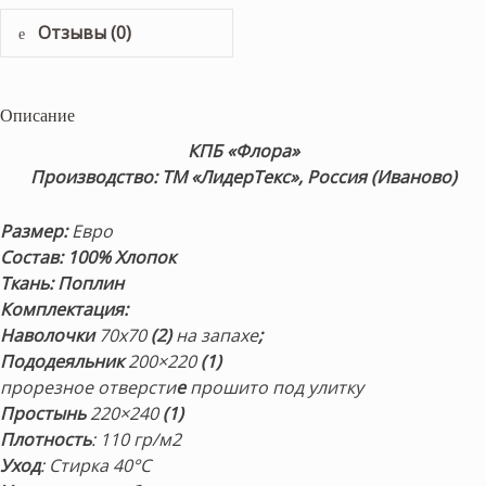
Отзывы (0)
Описание
КПБ «Флора»
Производство: ТМ «ЛидерТекс», Россия (Иваново)
Размер:
Евро
Состав: 100% Хлопок
Ткань: Поплин
Комплектация:
Наволочки
70х70
(2)
на запахе
;
Пододеяльник
200×220
(1)
прорезное отверсти
е
прошито под улитку
Простынь
220×240
(1)
Плотность
:
110 гр/м2
Уход
: Стирка 40°С