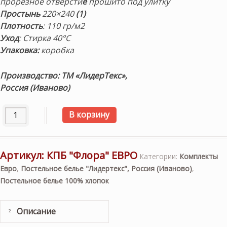
прорезное отверсти
е
прошито под улитку
Простынь
220×240
(1)
Плотность
:
110 гр/м2
Уход
: Стирка 40°С
Упаковка:
коробка
Производство: ТМ «ЛидерТекс»,
Россия (Иваново)
Количество товара Постельное белье «Флора». Комплект 
В корзину
Артикул:
КПБ "Флора" ЕВРО
Категории:
Комплекты
Евро
,
Постельное белье "Лидертекс", Россия (Иваново)
,
Постельное белье 100% хлопок
Описание