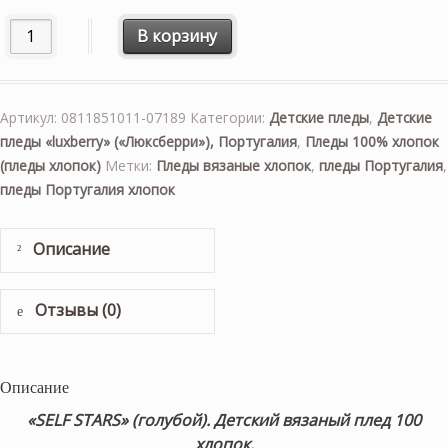
Количество товара "SELF STARS" (голубой) 100х150см. 
В корзину
Артикул:
0811851011-07189
Категории:
Детские пледы
,
Детские
пледы «luxberry» («Люксберри»), Португалия
,
Пледы 100% хлопок
(пледы хлопок)
Метки:
Пледы вязаные хлопок
,
пледы Португалия
,
пледы Португалия хлопок
Описание
Отзывы (0)
Описание
«SELF STARS» (голубой). Детский вязаный плед 100
хлопок.