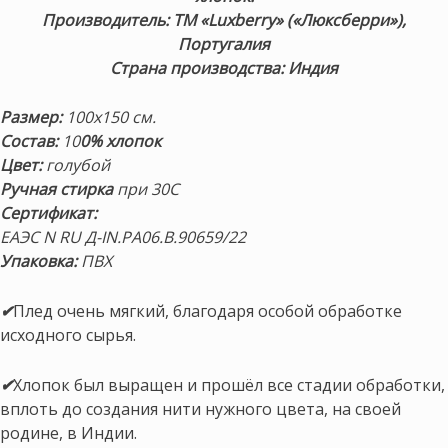
Производитель: ТМ «Luxberry» («Люксберри»),
Португалия
Страна производства: Индия
Размер:
100х150 см.
Состав:
10
0% хлопок
Цвет:
голубой
Ручная стирка
при
30С
Сертификат:
ЕАЭС N RU Д-IN.РА06.В.90659/22
Упаковка:
ПВХ
✔
Плед очень мягкий, благодаря особой обработке
исходного сырья.
✔
Хлопок был выращен и прошёл все стадии обработки,
вплоть до создания нити нужного цвета, на своей
родине, в Индии.