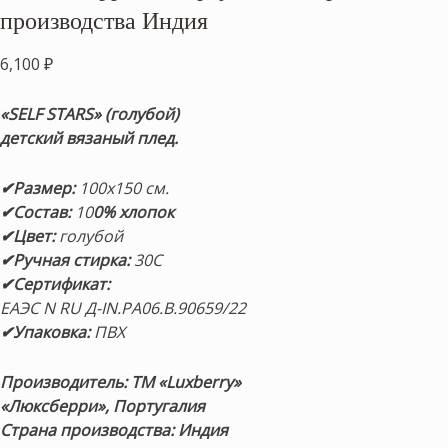
производства Индия
6,100
₽
«SELF STARS» (голубой)
детский вязаный плед.
✔Размер:
100х150 см.
✔Состав:
10
0% хлопок
✔Цвет:
голубой
✔Ручная стирка:
30С
✔Сертификат:
ЕАЭС N RU Д-IN.РА06.В.90659/22
✔Упаковка:
ПВХ
Производитель: ТМ «Luxberry»
«
Люксберри
»
, Португалия
Страна производства: Индия