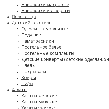
Наволочки махровые
Наволочки из шерсти
Полотенца
Детский текстиль
Одеяла натуральные
Подушки
Наматрасники
Постельное белье
Постельные комплекты
Детские конверты (детские одеяла-ко
Пледы
Покрывала
Ковры
Пуфы
Халаты
Халаты женские
Халаты мужские
Халаты унисекс