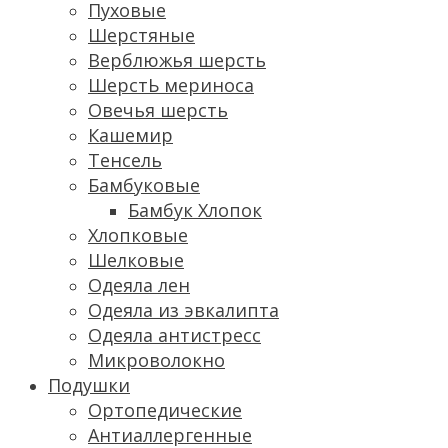
Пуховые
Шерстяные
Верблюжья шерсть
ШерстЬ мериноса
Овечья шерсть
Кашемир
Тенсель
Бамбуковые
Бамбук Хлопок
Хлопковые
Шелковые
Одеяла лен
Одеяла из эвкалипта
Одеяла антистресс
Микроволокно
Подушки
Ортопедические
Антиаллергенные