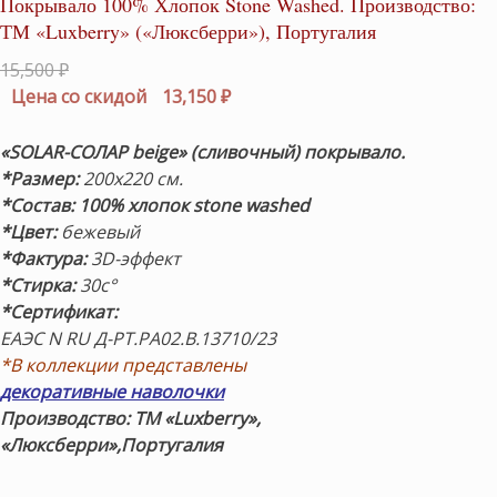
Покрывало 100% Хлопок Stone Washed. Производство:
ТМ «Luxberry» («Люксберри»), Португалия
Первоначальная
15,500
₽
цена
Текущая
Цена со скидой
13,150
₽
составляла
цена:
15,500 ₽.
13,150 ₽.
«SOLAR-СОЛАР beige» (сливочный)
покрывало.
*Размер:
200х220 см.
*Состав: 100% хлопок stone washed
*Цвет:
бежевый
*Фактура:
3D-эффект
*Стирка:
30с°
*Сертификат:
ЕАЭС N RU Д-PT.РА02.В.13710/23
*В коллекции представлены
декоративные наволочки
Производство: ТМ «Luxberry»,
«Люксберри»,Португалия