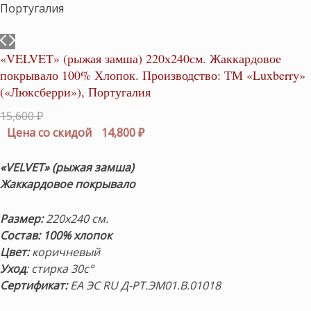
«VELVET» (рыжая замша) 220х240см. Жаккардовое
покрывало 100% Хлопок. Производство: ТМ «Luxberry»
(«Люксберри»), Португалия
Первоначальная
15,600
₽
цена
Текущая
Цена со скидой
14,800
₽
составляла
цена:
15,600 ₽.
14,800 ₽.
«VELVET» (рыжая замша)
Жаккардовое покрывало
Размер:
220х240 см.
Состав: 100% хлопок
Цвет:
коричневый
Уход
: стирка 30с°
Сертификат:
ЕА ЭС RU Д-РТ.ЭМ01.В.01018