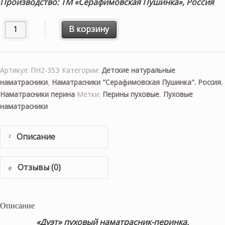
Производство: ТМ «Серафимовская Пушинка», Россия
Количество товара Пуховый наматрасник-перинка «Дуэт»
В корзину
Артикул:
ПН2-35Э
Категории:
Детские натуральные
наматрасники
,
Наматрасники "Серафимовская Пушинка". Россия
,
Наматрасники перина
Метки:
Перины пуховые
,
Пуховые
наматрасники
Описание
Отзывы (0)
Описание
«Дуэт» пуховый наматрасник-перинка.