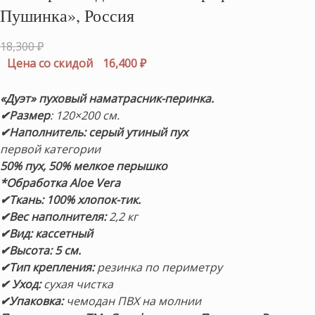
Пушинка», Россия
Первоначальная
18,300
₽
цена
Текущая
Цена со скидой
16,400
₽
составляла
цена:
18,300 ₽.
16,400 ₽.
«Дуэт» пуховый наматрасник-перинка.
✔Размер
: 120×200 см.
✔Наполнитель:
серый утиный пух
первой категории
50% пух, 50% мелкое перышко
*Обработка Aloe Vera
✔Ткань: 100% хлопок-тик.
✔Вес наполнителя:
2,2 кг
✔Вид: кассетный
✔Высота: 5 см.
✔Тип крепления:
резинка по периметру
✔ Уход:
сухая чистка
✔Упаковка:
чемодан ПВХ на молнии