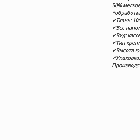
50% мелко
*обработка
✔Ткань: 10
✔Вес напол
✔Вид: касс
✔Тип крепл
✔Высота ю
✔Упаковка
Производст