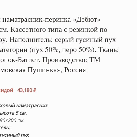
 наматрасник-перинка «Дебют»
м. Кассетного типа с резинкой по
ру. Наполнитель: серый гусиный пух
атегории (пух 50%, перо 50%). Ткань:
опок-Батист. Производство: ТМ
мовская Пушинка», Россия
рвоначальная
на
Текущая
скидой
43,180
₽
тавляла
цена:
980 ₽.
43,180 ₽.
уховый наматрасник
ысота 5 см.
180×200 см.
ель:
гусиный пух