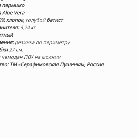
е перышко
 Aloe Vera
0% хлопок,
голубой
батист
нителя:
3,24 кг
етный
ения:
резинка по периметру
бки
27 см.
:
чемодан ПВХ на молнии
во: ТМ «Серафимовская Пушинка», Россия