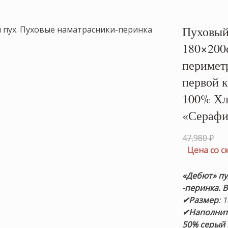
Пуховый
180×200с
перимет
первой к
100% Хл
«Серафи
Пе
47,980
₽
це
Цена со 
сос
47,
«Дебют» п
-перинка. В
✔Размер
: 
✔Наполнит
50% серый 