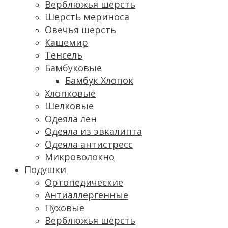
Верблюжья шерсть
ШерстЬ мериноса
Овечья шерсть
Кашемир
Тенсель
Бамбуковые
Бамбук Хлопок
Хлопковые
Шелковые
Одеяла лен
Одеяла из эвкалипта
Одеяла антистресс
Микроволокно
Подушки
Ортопедические
Антиаллергенные
Пуховые
Верблюжья шерсть