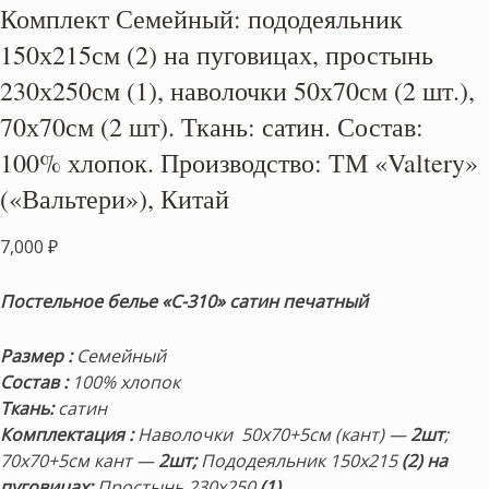
Комплект Семейный: пододеяльник
150х215см (2) на пуговицах, простынь
230х250см (1), наволочки 50х70см (2 шт.),
70х70см (2 шт). Ткань: сатин. Состав:
100% хлопок. Производство: ТМ «Valtery»
(«Вальтери»), Китай
7,000
₽
Постельное белье «С-310» сатин печатный
Размер
:
Семейный
Состав
:
100% хлопок
Ткань:
сатин
Комплектация
:
Наволочки 50х70+5см (кант) —
2шт
;
70х70+5см кант —
2шт;
Пододеяльник 150х215
(2) на
пуговицах;
Простынь 230х250
(1)