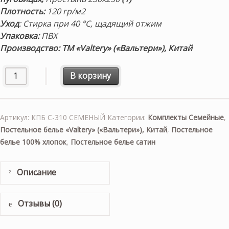
Плотность
:
120 гр/м2
Уход
: Стирка при 40 °С, щадящий отжим
Упаковка:
ПВХ
Производство: ТМ «Valtery» («Вальтери»), Китай
Количество товара Постельное белье «С-310» сатин печат
В корзину
Артикул:
КПБ С-310 СЕМЕНЫЙ
Категории:
Комплекты Семейные
,
Постельное белье «Valtery» («Вальтери»), Китай
,
Постельное
белье 100% хлопок
,
Постельное белье сатин
Описание
Отзывы (0)