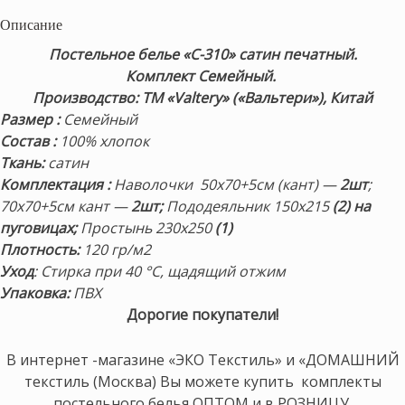
Описание
Постельное белье «С-310» сатин печатный.
Комплект Семейный.
Производство: ТМ «Valtery» («Вальтери»), Китай
Размер
:
Семейный
Состав
:
100% хлопок
Ткань:
сатин
Комплектация
:
Наволочки 50х70+5см (кант) —
2шт
;
70х70+5см кант —
2шт;
Пододеяльник 150х215
(2) на
пуговицах;
Простынь 230х250
(1)
Плотность
:
120 гр/м2
Уход
: Стирка при 40 °С, щадящий отжим
Упаковка:
ПВХ
Дорогие покупатели!
В интернет -магазине «ЭКО Текстиль» и «ДОМАШНИЙ
текстиль (Москва) Вы можете купить комплекты
постельного белья ОПТОМ и в РОЗНИЦУ.