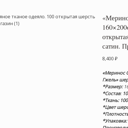
«Мерино
160×200
открыта
сатин. 
8,400
₽
«Меринос 
Гжель»
шер
*Размер:
16
*Состав
:
10
*Ткань: 10
*Цвет шерс
*Плотност
*Упаковка
Производит