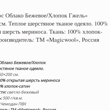
с Облако Бежевое/Хлопок Гжель»
см. Теплое шерстяное тканое одеяло. 100%
я шерсть мериноса. Ткань: 100% хлопок-
Производитель: ТМ «Magicwool», Россия
Облако Бежевое/Хлопок
стяное тканое одеяло.
0×200 см.
0% открытая шерсть мериноса
0% хлопок-сатин
ти:
светло-бежевый
ь:
500 г/кв.м.
:
Чемодан ПВХ
ель: ТМ «Magicwool», Россия