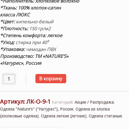
*Наполнитель: хлопковое волокно
*Ткань: 100% хлопок-сатин
класса ЛЮКС
*Цвет:
кипельно-белый
*Плотность:
150 гр/м2
*Степень комфорта: легкое
*Уход:
стирка при 40⁰
*Упаковка:
чемодан ПВХ
Производство: ТМ «NATURE’S»
«Натурес», Россия
Количество товара «Летний каприз» 200х200см. Легкое 
В корзину
Артикул:
ЛК-О-9-1
Категорий:
Акции / Распродажа
,
Одеяла "Nature’s" ("Натурес"), Россия
,
Одеяла из хлопка
(хлопковые одеяла)
,
Одеяла легкие (летние)
,
Одеяла стеганые