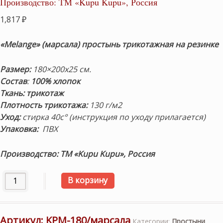
Производство: ТМ «Kupu Kupu», Россия
1,817
₽
«Melange»
(марсала) простынь трикотажная на резинке
Размер:
180×200х25 см.
Состав
:
100% хлопок
Ткань:
трикотаж
Плотность трикотажа:
130 г/м2
Уход:
стирка 40с° (инструкция по уходу прилагается)
Упаковка:
ПВХ
Производство: ТМ «Kupu Kupu», Россия
Количество товара «Melange» (марсала). Простынь трик
В корзину
Артикул:
KPM-180/марсала
Категории:
Простыни