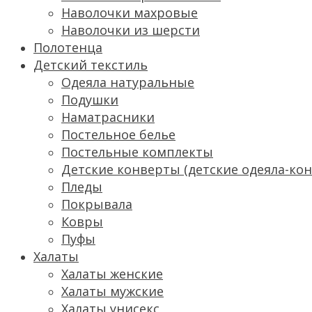
Наволочки махровые
Наволочки из шерсти
Полотенца
Детский текстиль
Одеяла натуральные
Подушки
Наматрасники
Постельное белье
Постельные комплекты
Детские конверты (детские одеяла-ко
Пледы
Покрывала
Ковры
Пуфы
Халаты
Халаты женские
Халаты мужские
Халаты унисекс