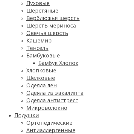
Пуховые
Шерстяные
Верблюжья шерсть
ШерстЬ мериноса
Овечья шерсть
Кашемир
Тенсель
Бамбуковые
Бамбук Хлопок
Хлопковые
Шелковые
Одеяла лен
Одеяла из эвкалипта
Одеяла антистресс
Микроволокно
Подушки
Ортопедические
Антиаллергенные