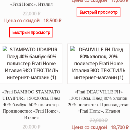
Цена со скидой
17,000
₽
«Frati Home», Италия
составлял
Быстрый просмотр
Первоначальная
22,000
₽
20,000 ₽.
цена
Текущая
Цена со скидой
18,500
₽
составляла
цена:
Быстрый просмотр
22,000 ₽.
18,500 ₽.
«Frati BAMBOO STAMPATO
«Frati DEAUVILLE FH»
UDAIPUR» 150х200см. Плед
130х180см. Плед 80% хлопок,
40% бамбук, 60% полиэстер.
20% полиэстер. Производство:
Производство: «Frati Home»,
«Frati Home», Италия
Италия
Первонач
22,000
₽
Первоначальная
20,000
₽
цена
Цена со скидой
18,700
₽