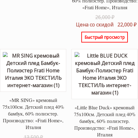
60% полиэстер. Производство:
«Frati Home», Италия
Первонач
26,000
₽
цена
Цена со скидой
22,000
₽
составлял
Быстрый просмотр
26,000 ₽.
«MR SING» кремовый
75х100см. Детский плед 40%
«Little Blue Duck» кремовый
бамбук, 60% полиэстер.
75х100см. Детский плед 40%
Производство: «Frati Home»,
бамбук, 60% полиэстер.
Италия
Производство: «Frati Home»,
Италия
Первоначальная
13,500
₽