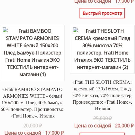
цена
Цена со скидой
17,000
₽
составлял
Быстрый просмотр
20,000 ₽.
«Frati THE SLOTH CREMA»
кремовый 130х160см. Плед
«Frati BAMBOO STAMPATO
30% вискоза, 70% полиэстер.
ARMONIES WHITE» белый
Производство: «Frati Home»,
150х200см. Плед 40% бамбук,
Италия
60% полиэстер. Производство:
«Frati Home», Италия
Первонач
25,000
₽
Первоначальная
цена
20,000
₽
Цена со скидой
20,000
₽
цена
Текущая
составлял
Цена со скидой
17,000
₽