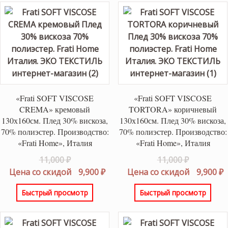
«Frati SOFT VISCOSE
«Frati SOFT VISCOSE
CREMA» кремовый
TORTORA» коричневый
130х160см. Плед 30% вискоза,
130х160см. Плед 30% вискоза,
70% полиэстер. Производство:
70% полиэстер. Производство:
«Frati Home», Италия
«Frati Home», Италия
Первоначальная
Первонач
11,000
₽
11,000
₽
цена
Текущая
цена
Т
Цена со скидой
9,900
₽
Цена со скидой
9,900
₽
составляла
цена:
составлял
ц
Быстрый просмотр
Быстрый просмотр
11,000 ₽.
9,900 ₽.
11,000 ₽.
9