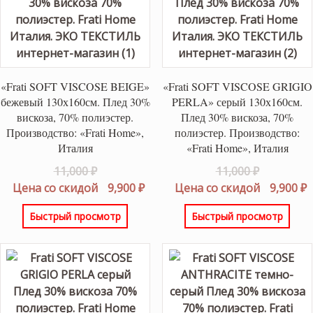
«Frati SOFT VISCOSE BEIGE»
«Frati SOFT VISCOSE GRIGIO
бежевый 130х160см. Плед 30%
PERLA» серый 130х160см.
вискоза, 70% полиэстер.
Плед 30% вискоза, 70%
Производство: «Frati Home»,
полиэстер. Производство:
Италия
«Frati Home», Италия
Первоначальная
Первонач
11,000
₽
11,000
₽
цена
Текущая
цена
Т
Цена со скидой
9,900
₽
Цена со скидой
9,900
₽
составляла
цена:
составлял
ц
Быстрый просмотр
Быстрый просмотр
11,000 ₽.
9,900 ₽.
11,000 ₽.
9