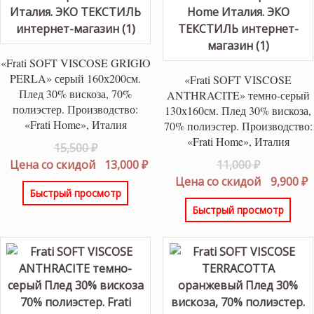
«Frati SOFT VISCOSE GRIGIO
PERLA» серый 160х200см.
«Frati SOFT VISCOSE
Плед 30% вискоза, 70%
ANTHRACITE» темно-серый
полиэстер. Производство:
130х160см. Плед 30% вискоза,
«Frati Home», Италия
70% полиэстер. Производство:
«Frati Home», Италия
Первоначальная
15,500
₽
цена
Текущая
Первонач
Цена со скидой
13,000
₽
11,000
₽
составляла
цена:
цена
Т
Цена со скидой
9,900
₽
Быстрый просмотр
15,500 ₽.
13,000 ₽.
составлял
ц
Быстрый просмотр
11,000 ₽.
9