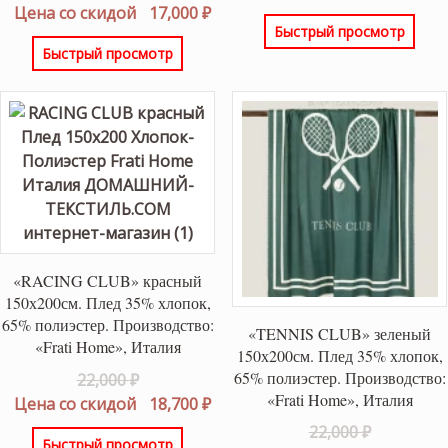
цена
Текущая
Цена со скидой
17,000
₽
составлял
Быстрый просмотр
составляла
цена:
22,000 ₽.
Быстрый просмотр
20,000 ₽.
17,000 ₽.
«RACING CLUB» красный
150х200см. Плед 35% хлопок,
65% полиэстер. Производство:
«TENNIS CLUB» зеленый
«Frati Home», Италия
150х200см. Плед 35% хлопок,
65% полиэстер. Производство:
Первоначальная
22,000
₽
«Frati Home», Италия
цена
Текущая
Цена со скидой
18,700
₽
составляла
цена:
Первонач
22,000
₽
Быстрый просмотр