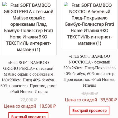
«Frati SOFT BAMBOO
NOCCIOLA» бежевый
«Frati SOFT BAMBOO
220х260см. Плед-Покрывало
GRIGIO PERLA» с тесьмой
40% бамбук, 60% полиэстер.
Matisse серый с оранжевым
Производство: «Frati Home»,
160х200см. Плед 40% бамбук,
Италия
60% полиэстер. Производство:
«Frati Home», Италия
Первонач
42,000
₽
Первоначальная
цена
22,000
₽
Цена со скидой
33,500
₽
цена
Текущая
составлял
Цена со скидой
18,500
₽
Быстрый просмотр
составляла
цена:
42,000 ₽.
Быстрый просмотр