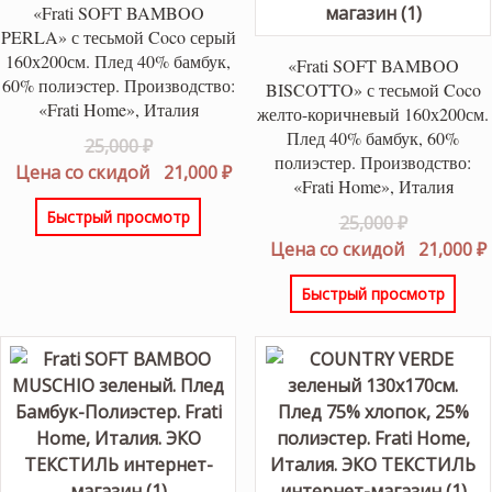
«Frati SOFT BAMBOO
PERLA» с тесьмой Coco серый
160х200см. Плед 40% бамбук,
«Frati SOFT BAMBOO
60% полиэстер. Производство:
BISCOTTO» с тесьмой Coco
«Frati Home», Италия
желто-коричневый 160х200см.
Плед 40% бамбук, 60%
Первоначальная
25,000
₽
полиэстер. Производство:
цена
Текущая
Цена со скидой
21,000
₽
«Frati Home», Италия
составляла
цена:
Быстрый просмотр
Первонач
25,000
₽
25,000 ₽.
21,000 ₽.
цена
Цена со скидой
21,000
₽
составлял
Быстрый просмотр
25,000 ₽.