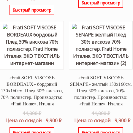
Быстрый просмотр
составляла
цена:
25,000 ₽.
Быстрый просмотр
20,000 ₽.
17,000 ₽.
«Frati SOFT VISCOSE
«Frati SOFT VISCOSE
BORDEAUX» бордовый
SENAPE» желтый 130х160см.
130х160см. Плед 30% вискоза,
Плед 30% вискоза, 70%
70% полиэстер. Производство:
полиэстер. Производство:
«Frati Home», Италия
«Frati Home», Италия
Первоначальная
Первонач
11,000
₽
11,000
₽
цена
Текущая
цена
Т
Цена со скидой
9,900
₽
Цена со скидой
9,900
₽
составляла
цена:
составлял
ц
Быстрый просмотр
Быстрый просмотр