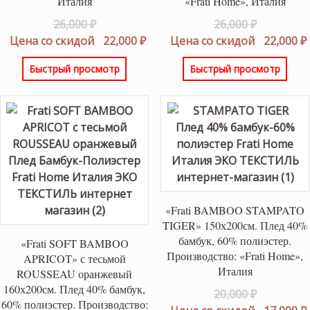
Италия
«Frati Home», Италия
Первоначальная
Первонач
26,000
₽
26,000
₽
цена
Текущая
цена
Цена со скидой
22,000
₽
Цена со скидой
22,000
₽
составляла
цена:
составлял
Быстрый просмотр
Быстрый просмотр
26,000 ₽.
22,000 ₽.
26,000 ₽.
«Frati BAMBOO STAMPATO
TIGER» 150х200см. Плед 40%
бамбук, 60% полиэстер.
«Frati SOFT BAMBOO
Производство: «Frati Home»,
APRICOT» с тесьмой
Италия
ROUSSEAU оранжевый
160х200см. Плед 40% бамбук,
Первонач
20,000
₽
60% полиэстер. Производство:
цена