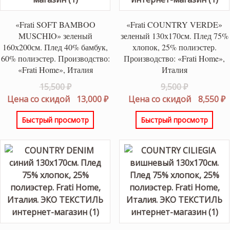
«Frati SOFT BAMBOO
«Frati COUNTRY VERDE»
MUSCHIO» зеленый
зеленый 130х170см. Плед 75%
160х200см. Плед 40% бамбук,
хлопок, 25% полиэстер.
60% полиэстер. Производство:
Производство: «Frati Home»,
«Frati Home», Италия
Италия
Первоначальная
Первонач
15,500
₽
9,500
₽
цена
Текущая
цена
Т
Цена со скидой
13,000
₽
Цена со скидой
8,550
₽
составляла
цена:
составлял
ц
Быстрый просмотр
Быстрый просмотр
15,500 ₽.
13,000 ₽.
9,500 ₽.
8