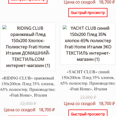
22,000 ₽.
18,700 ₽.
цена
Цена со скидой
18,700
₽
составлял
Быстрый просмотр
22,000 ₽.
«YACHT CLUB» синий
150х200см. Плед 35% хлопок,
«RIDING CLUB» оранжевый
65% полиэстер. Производство:
150х200см. Плед 35% хлопок,
«Frati Home», Италия
65% полиэстер. Производство:
«Frati Home», Италия
Первонач
22,000
₽
Первоначальная
цена
22,000
₽
Цена со скидой
18,700
₽
цена
Текущая
составлял
Цена со скидой
18,700
₽
Быстрый просмотр
составляла
цена:
22,000 ₽.