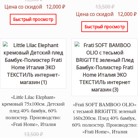
цена
Текущая
Первонач
Цена со скидой
12,000
₽
13,500
₽
составляла
цена:
цена
Цена со скидой
12,000
₽
Быстрый просмотр
13,500 ₽.
12,000 ₽.
составлял
Быстрый просмотр
13,500 ₽.
«Little Lilac Elephant»
кремовый 75х100см. Детский
«Frati SOFT BAMBOO OLIO»
плед 40% бамбук, 60%
с тесьмой BRIGITTE зеленый
полиэстер. Производство:
160х200см. Плед 40% бамбук,
«Frati Home», Италия
60% полиэстер. Производство:
«Frati Home», Италия
Первоначальная
13,500
₽