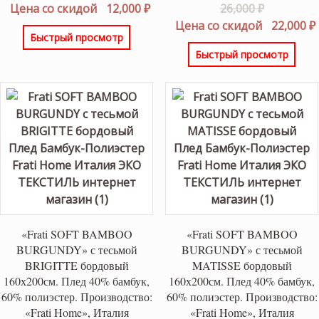
цена
Текущая
Первонач
Цена со скидой
12,000
₽
26,000
₽
составляла
цена:
цена
Цена со скидой
22,000
₽
Быстрый просмотр
13,500 ₽.
12,000 ₽.
составлял
Быстрый просмотр
26,000 ₽.
«Frati SOFT BAMBOO
«Frati SOFT BAMBOO
BURGUNDY» с тесьмой
BURGUNDY» с тесьмой
BRIGITTE бордовый
MATISSE бордовый
160х200см. Плед 40% бамбук,
160х200см. Плед 40% бамбук,
60% полиэстер. Производство:
60% полиэстер. Производство:
«Frati Home», Италия
«Frati Home», Италия