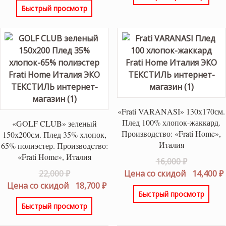
Быстрый просмотр
22,000 ₽.
18,700 ₽.
«Frati VARANASI» 130х170см.
Плед 100% хлопок-жаккард.
«GOLF CLUB» зеленый
Производство: «Frati Home»,
150х200см. Плед 35% хлопок,
Италия
65% полиэстер. Производство:
«Frati Home», Италия
Первонач
16,000
₽
Первоначальная
цена
22,000
₽
Цена со скидой
14,400
₽
цена
Текущая
составлял
Цена со скидой
18,700
₽
Быстрый просмотр
составляла
цена:
16,000 ₽.
Быстрый просмотр
22,000 ₽.
18,700 ₽.