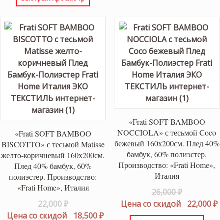
22,000 ₽.
18,500 ₽.
«Frati SOFT BAMBOO
NOCCIOLA» с тесьмой Coco
«Frati SOFT BAMBOO
бежевый 160х200см. Плед 40%
BISCOTTO» с тесьмой Matisse
бамбук, 60% полиэстер.
желто-коричневый 160х200см.
Производство: «Frati Home»,
Плед 40% бамбук, 60%
Италия
полиэстер. Производство:
«Frati Home», Италия
Первонач
26,000
₽
Первоначальная
цена
22,000
₽
Цена со скидой
22,000
₽
цена
Текущая
составлял
Цена со скидой
18,500
₽