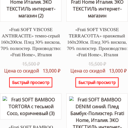
«Frati SOFT VISCOSE
«Frati SOFT VISCOSE
ANTHRACITE» темно-серый
TERRACOTTA» оранжевый
160х200см. Плед 30% вискоза,
160х200см. Плед 30% вискоза,
70% полиэстер. Производство:
70% полиэстер. Производство:
«Frati Home», Италия
«Frati Home», Италия
Первоначальная
Первонач
15,500
₽
15,500
₽
цена
Текущая
цена
Цена со скидой
13,000
₽
Цена со скидой
13,000
₽
составляла
цена:
составлял
Быстрый просмотр
Быстрый просмотр
15,500 ₽.
13,000 ₽.
15,500 ₽.
«Frati SOFT BAMBOO