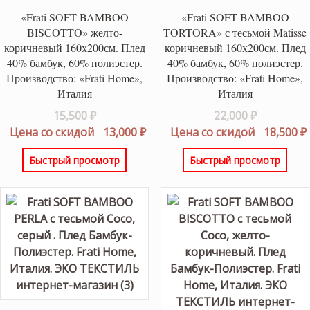
«Frati SOFT BAMBOO
«Frati SOFT BAMBOO
BISCOTTO» желто-
TORTORA» с тесьмой Matisse
коричневый 160х200см. Плед
коричневый 160х200см. Плед
40% бамбук, 60% полиэстер.
40% бамбук, 60% полиэстер.
Производство: «Frati Home»,
Производство: «Frati Home»,
Италия
Италия
Первоначальная
Первонач
15,500
₽
22,000
₽
цена
Текущая
цена
Цена со скидой
13,000
₽
Цена со скидой
18,500
₽
составляла
цена:
составлял
Быстрый просмотр
Быстрый просмотр
15,500 ₽.
13,000 ₽.
22,000 ₽.