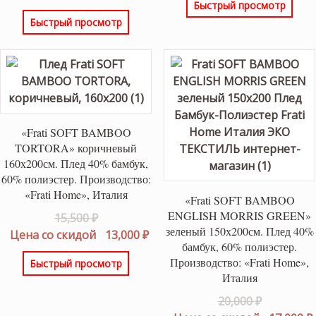
Быстрый просмотр
составляла
цена:
26,000 ₽.
Быстрый просмотр
22,000 ₽.
18,500 ₽.
«Frati SOFT BAMBOO
TORTORA» коричневый
160х200см. Плед 40% бамбук,
60% полиэстер. Производство:
«Frati Home», Италия
«Frati SOFT BAMBOO
ENGLISH MORRIS GREEN»
Первоначальная
15,500
₽
зеленый 150х200см. Плед 40%
цена
Текущая
Цена со скидой
13,000
₽
бамбук, 60% полиэстер.
составляла
цена:
Производство: «Frati Home»,
Быстрый просмотр
15,500 ₽.
13,000 ₽.
Италия
Первонач
20,000
₽