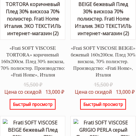
«Frati SOFT VISCOSE
«Frati SOFT VISCOSE BEIGE»
TORTORA» коричневый
бежевый 160х200см. Плед 30%
160х200см. Плед 30% вискоза,
вискоза, 70% полиэстер.
70% полиэстер. Производство:
Производство: «Frati Home»,
«Frati Home», Италия
Италия
Первоначальная
Первонач
15,500
₽
15,500
₽
цена
Текущая
цена
Цена со скидой
13,000
₽
Цена со скидой
13,000
₽
составляла
цена:
составлял
Быстрый просмотр
Быстрый просмотр
15,500 ₽.
13,000 ₽.
15,500 ₽.