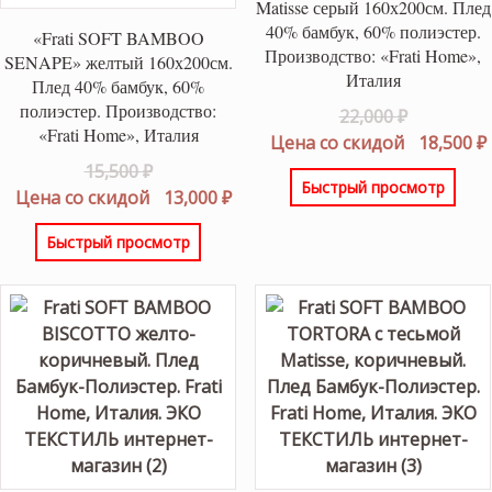
Matisse серый 160х200см. Плед
40% бамбук, 60% полиэстер.
«Frati SOFT BAMBOO
Производство: «Frati Home»,
SENAPE» желтый 160х200см.
Италия
Плед 40% бамбук, 60%
полиэстер. Производство:
Первонач
22,000
₽
«Frati Home», Италия
цена
Цена со скидой
18,500
₽
составлял
Первоначальная
15,500
₽
Быстрый просмотр
22,000 ₽.
цена
Текущая
Цена со скидой
13,000
₽
составляла
цена:
Быстрый просмотр
15,500 ₽.
13,000 ₽.