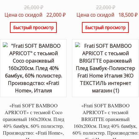
Первоначальная
Первонач
26,000
₽
22,000
₽
цена
Текущая
цена
Цена со скидой
22,000
₽
Цена со скидой
18,500
₽
составляла
цена:
составлял
Быстрый просмотр
Быстрый просмотр
26,000 ₽.
22,000 ₽.
22,000 ₽.
«Frati SOFT BAMBOO
«Frati SOFT BAMBOO
APRICOT» с тесьмой Coco
APRICOT» с тесьмой
оранжевый 160х200см. Плед
BRIGITTE оранжевый
40% бамбук, 60% полиэстер.
160х200см. Плед 40% бамбук,
Производство: «Frati Home»,
60% полиэстер. Производство: