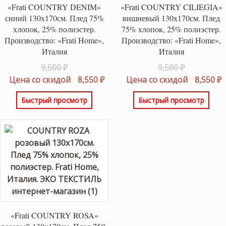
«Frati COUNTRY DENIM»
«Frati COUNTRY CILIEGIA»
синий 130х170см. Плед 75%
вишневый 130х170см. Плед
хлопок, 25% полиэстер.
75% хлопок, 25% полиэстер.
Производство: «Frati Home»,
Производство: «Frati Home»,
Италия
Италия
Первоначальная
Первонач
9,500
₽
9,500
₽
цена
Текущая
цена
Т
Цена со скидой
8,550
₽
Цена со скидой
8,550
₽
составляла
цена:
составлял
ц
Быстрый просмотр
Быстрый просмотр
9,500 ₽.
8,550 ₽.
9,500 ₽.
8
«Frati COUNTRY ROSA»