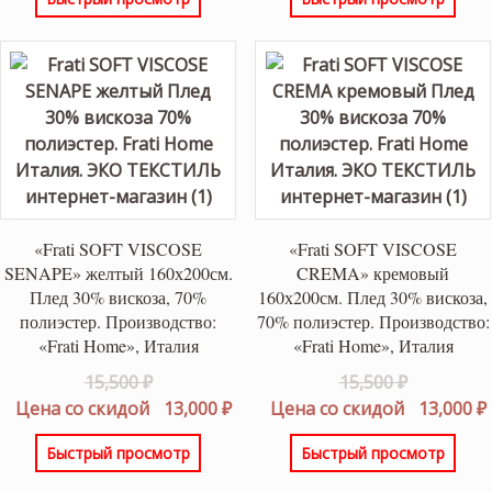
11,000 ₽.
9,900 ₽.
11,000 ₽.
9
«Frati SOFT VISCOSE
«Frati SOFT VISCOSE
SENAPE» желтый 160х200см.
CREMA» кремовый
Плед 30% вискоза, 70%
160х200см. Плед 30% вискоза,
полиэстер. Производство:
70% полиэстер. Производство:
«Frati Home», Италия
«Frati Home», Италия
Первоначальная
Первонач
15,500
₽
15,500
₽
цена
Текущая
цена
Цена со скидой
13,000
₽
Цена со скидой
13,000
₽
составляла
цена:
составлял
Быстрый просмотр
Быстрый просмотр
15,500 ₽.
13,000 ₽.
15,500 ₽.